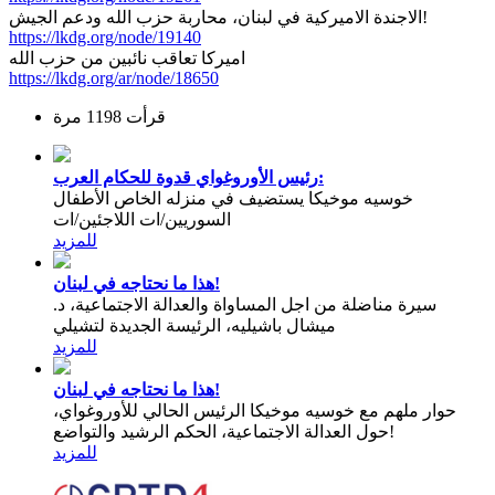
الاجندة الاميركية في لبنان، محاربة حزب الله ودعم الجيش!
https://lkdg.org/node/19140
اميركا تعاقب نائبين من حزب الله
https://lkdg.org/ar/node/18650
قرأت 1198 مرة
رئيس الأوروغواي قدوة للحكام العرب:
خوسيه موخيكا يستضيف في منزله الخاص الأطفال
السوريين/ات اللاجئين/ات
للمزيد
هذا ما نحتاجه في لبنان!
سيرة مناضلة من اجل المساواة والعدالة الاجتماعية، د.
ميشال باشيليه، الرئيسة الجديدة لتشيلي
للمزيد
هذا ما نحتاجه في لبنان!
حوار ملهم مع خوسيه موخيكا الرئيس الحالي للأوروغواي،
حول العدالة الاجتماعية، الحكم الرشيد والتواضع!
للمزيد