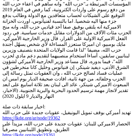
المؤسسات المرتبطة بـ"حزب الله" وانه ساهم في اعفاء حزب الله
من دفع رسوم على واردات الكترونية، كما رفض في العام 2019
التوقيع على الشيكات لحساب متعاقدين مع الدولة وطالب بدفع
جزء منها اليه شخصيا. اما بالنسبة لفنيانوس، اوردت الخزانة
الاميركية انه يلتقي بوفيق صفا أحد قياديي حزب الله، وانه منح
الحزب مئات الآلاف من الدولارات مقابل خدمات سياسية. في ردود
الفعل الاميركية الاولية على القرار، قال وزير الخارجية الأميركي،
مايك بومبيو، ان اميركا ستعزز المساءلة لأي شخص يسهّل أجندة
حزب الله، مضيفا "لذا قامت الولايات المتحدة بتصنيف وزيرين
لبنانيين سابقين، أساءا استخدام منصبيهما لتقديم دعم مادي لحزب
الله"، فيما بدوره، قال مساعد وزير الخارجية الأميركي لشؤون
الشرق الأدنى، ديفيد شينكر، إن فنيانوس وخليل كانا منخرطين في
عمليات فساد لصالح حزب الله ، وان العقوبات تمثل رسالة إلى
الحزب وحلفائه. من جهة ثانية، افادت صحيفة الديار يوم امس ان
المبعوث الاميركي شينكر، عائد الى لبنان بعد ثلاثة اسابيع على ابعد
تقدير لانجاز مهمة ترسيم الحدود البحرية والبرية الجنوبية. (الاخبار،
النهار والديار 9 ايلول 2020)
اخبار سابقة ذات صلة:
تهديد أميركي بوقف تمويل اليونيفيل، عقوبات جديدة على حزب الله
https://lkdg.org/ar/node/19362
الحصار الاميركي للبنان: عقوبات جديدة على حزب الله، مزيداً على
الطريق، وتطويق اللبنانيين مصرفياً
https://lkdg.org/node/19261