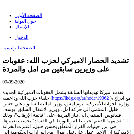
الصفحة الأولى
حول البوابة
للإتصال
الدخول
الصفحة الرئيسية
تشديد الحصار الاميركي لحزب الله: عقوبات
على وزيرين سابقين من امل والمردة
09-09-2020
نفذت اميركا تهديداتها السابقة بشمل العقوبات الاميركية الجديدة
)، مع ادراج
https://lkdg.org/ar/node/19362
حلفاء حزب الله وداعميه (
وزارة الخزانة الأميركية، يوم امس، وزير المالية السابق، علي حسن
خليل، المنتمي الى حركة امل، ووزير الاشغال السابق، يوسف
فنيانوس، المنتمي الى تيار المردة، على "قائمة الإرهاب"، وذلك
لـ"تقديمهما الدعم لحزب الله والتورط في الفساد" بحسب تعبيرها.
في ابرز حيثيات القرار المتعلق بحسن خليل، اعتبرت الخزانة
الاميركية ان الاخير عمل على نقل اموال من الوزارات الحكومية الى