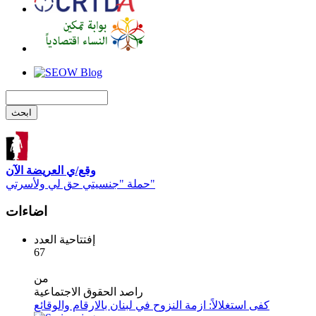
وقع/ي العريضة الآن
حملة "جنسيتي حق لي ولأسرتي"
اضاءات
إفتتاحية العدد
67
من
راصد الحقوق الاجتماعية
كفى استغلالاً: ازمة النزوح في لبنان بالارقام والوقائع