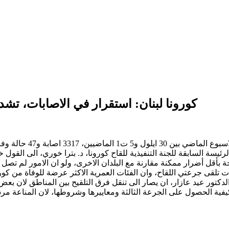
كورونا لبنان: استقرار في الاصابات، تشد
جة بأقل أضرار ممكنة مقارنة مع البلدان الاخرى، ولو ان الامور لم تصل ب
لتلقيح، اعلنت خوري ان نحو 35% من المقيمين/ات تلقى جرعتي اللقاح، وان الفئات العمرية الاكث
دكتور عيد عازار، ان يصار الى تنقل فرق التلقيح بين المناطق لان بعض
لحصول على الجرعة الثالثة ومعاييرها وشروطها، لان المناعة مرشحة الى الانخ