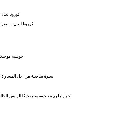
كورونا لبنان
كورونا لبنان: استقر
خوسيه موخيكا 
سيرة مناضلة من اجل المساواة وال
حوار ملهم مع خوسيه موخيكا الرئيس الحالي للأوروغواي، حول العدالة الاجتماعية، الحكم الرشيد والتواضع!