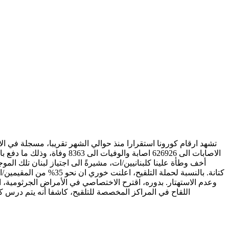
أخف وطأة علينا كلبنانيين/ات، مشيرةً الى اجتياز لبنان تلك المو
كتانة. بالنسبة لحملة ا
وعدم الاستهتار. بدوره، اقترح الاختصاصي في الأمراض الجرثومية، ال
اللقاح في المراكز المخصصة للتلقيح، كاشفا أنه يتم درس كيفية ا