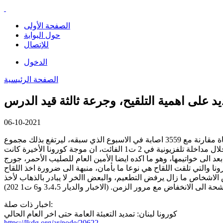
الصفحة الأولى
حول البوابة
للإتصال
الدخول
الصفحة الرئيسية
يد على اهمية التلقيح، وجرعة ثالثة قيد الدرس
06-10-2021
تشهد ارقام كورونا استقرارا منذ حوالي الشهر تقريبا، مسجلة في الاسبوع الماضي بين 30 ايلول و5 ت1 الماضيين، 3317 اصابة و47 حالة وفاة مقارنة مع 3559 اصابة في الاسبوع الذي سبقه، ليرتفع بذلك مجموع
الاصابات الى 626926 اصابة والوفيات الى 8363 وفاة، وذلك ما دفع بالرئيسة السابقة للجنة التنفيذية للقاح كورونا، د. بترا خوري، الى القول خلال مداخلة تلفزيونية في 2 ت1 الفائت، ان موجة كورونا الأخيرة كانت
عد الى خواتيمها، وهو ما اكده ايضا الأمين العام للصليب الأحمر، جورج
ر عرضة للوفاة من كورونا والتي تلقت اللقاح هي نوعا ما بأمان، منبهة الى ضرورة اخذ اللقاح
 الاشخاص ما زال يرفض التطعيم، والبعض االخر لا يبادر بالذهاب لأخذ
فاض مع مرور الزمن. (الاخبار والديار 3،4،5 و6 ت1 202)
اخبار ذات صلة:
كورونا لبنان: تمديد التعبئة العامة حتى اخر العام الحالي
https://lkdg.org/ar/node/20622