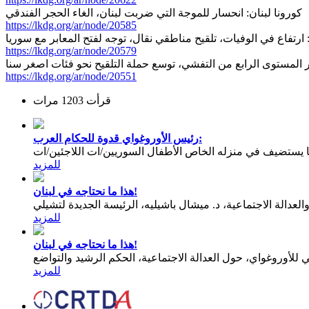
كورونا لبنان: انحسار للموجة التي ضربت لبنان، الغاء الحجر الفندقي
https://lkdg.org/ar/node/20585
: ارتفاع في الوفيات، تلقيح مناطقي نقال، توجه لفتح المعابر مع سوريا
https://lkdg.org/ar/node/20579
ار المستوى الرابع من التفشي، توسع حملة التلقيح نحو فئات اصغر سنا
https://lkdg.org/ar/node/20551
قرأت 1203 مرات
رئيس الأوروغواي قدوة للحكام العرب:
يستضيف في منزله الخاص الأطفال السوريين/ات اللاجئين/ات
للمزيد
هذا ما نحتاجه في لبنان!
عدالة الاجتماعية، د. ميشال باشيليه، الرئيسة الجديدة لتشيلي
للمزيد
هذا ما نحتاجه في لبنان!
للمزيد