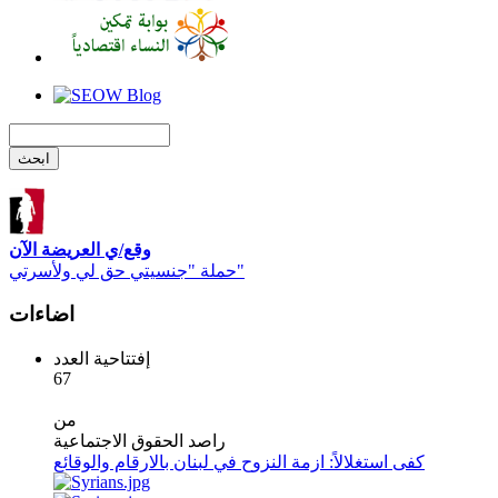
وقع/ي العريضة الآن
حملة "جنسيتي حق لي ولأسرتي"
اضاءات
إفتتاحية العدد
67
من
راصد الحقوق الاجتماعية
كفى استغلالاً: ازمة النزوح في لبنان بالارقام والوقائع