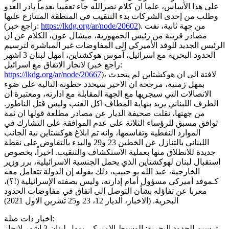
على هذا الأساس، علما ان كلام نصرالله جاء تعقيبا بعدما بادر العدو
وطلب من إحدى الشركات بدء التنقيب في المنطقة المتنازع عليها
). من جهة ثانية، نفت
https://lkdg.org/ar/node/20602
(راجع خبر:
مصادر قريبة من رئيس الجمهورية، ميشال عون، الكلام عن ان
الرئيس الجديد للوفد الأميركي إلى المفاوضات غير المباشرة لترسيم
الحدود البحرية مع اسرائيل، آموس هوكشتاين، امهل لبنان 3 اشهر
لانجاز الاتفاق مع اسرائيل (راجع خبر:
)، لافتة الى ان هوكشتاين لم يتحدث
https://lkdg.org/ar/node/20667
بمهل زمنية، مرجحة ان الاخير سيحدد خطوته التالية على ضوء
الاتصالات التي سيجريها مع الجهة المقابلة مع ادارته، ومعتبرة ان
الطرف اللبناني يريد بنهاية المطاف اكل العنب وليس قتل الناطور.
من جهتها، نقلت صحيفة الديار عن مصادر مطلعة قولها ان ثمة
توافق مسبق للرؤساء الثلاثة على عدم الموافقة على التشارك في
الموارد النفطية وتقاسمها، وانه تم ابلاغ هوكشتاين نية الجانب
اللبناني بالتنازل عن الخطين 23 و29 والبدء بالتفاوض على نقطة
جديدة للانطلاق منها بعملية الاستكشاف والتنقيب. اخيراً، بخصوص
استقبال لبنان لهوكشتاين الذي يحمل الجنسية الاسرائيلية، برر وزير
الخارجية، عبد الله بو حبيب، ذلك بقوله إن الدولة تتعامل معه
كـموفد أميركي مسؤول أمام إدارته، وليس بصفته الإسرائيلية (!؟)،
معربا عن تفاؤله بشأن التوصل إلى اتفاق في مفاوضات الحدود
البحرية. (الاخبار، الديار 12، 23 و25 تشرين الاول 2021)
اخبار ذات صلة:
ترسيم الحدود البحرية: الوسيط الاميركي يمهل لبنان 3 اشهر لانجاز