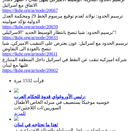
الاتفاق مع اسرائيل
https://lkdg.org/ar/node/20667
ترسيم الحدود: نولاند لعدم توقيع مرسوم الخط 29 ومحكمة العدل
الدولية تؤكد صوابيته
https://lkdg.org/ar/node/20659
ترسيم الحدود: شيا تنصح بانتظار الوسيط الجديد "الاسرائيلي"!
https://lkdg.org/ar/node/20633
ترسيم الحدود مع اسرائيل: عون يعترض على التنقيب الاميركي، شيا
تنصح بالعودة الى التفاوض
https://lkdg.org/ar/node/20611
شركة اميركية تنقب عن النفط في اسرائيل داخل المنطقة المتنازع
عليها مع لبنان
https://lkdg.org/ar/node/20602
قرأت 1532 مرة
رئيس الأوروغواي قدوة للحكام العرب:
خوسيه موخيكا يستضيف في منزله الخاص الأطفال
السوريين/ات اللاجئين/ات
للمزيد
هذا ما نحتاجه في لبنان!
سيرة مناضلة من اجل المساواة والعدالة الاجتماعية، د.