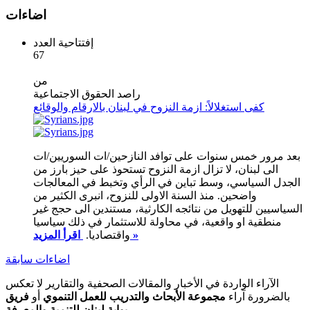
اضاءات
إفتتاحية العدد
67
من
راصد الحقوق الاجتماعية
كفى استغلالاً: ازمة النزوح في لبنان بالارقام والوقائع
بعد مرور خمس سنوات على توافد النازحين/ات السوريين/ات
الى لبنان، لا تزال ازمة النزوح تستحوذ على حيز بارز من
الجدل السياسي، وسط تباين في الرأي وتخبط في المعالجات
واضحين. منذ السنة الاولى للنزوح، انبرى الكثير من
السياسيين للتهويل من نتائجه الكارثية، مستندين الى حجج غير
منطقية او واقعية، في محاولة للاستثمار في ذلك سياسيا
اقرأ المزيد »
واقتصاديا.
اضاءات سابقة
الآراء الواردة في الأخبار والمقالات الصحفية والتقارير لا تعكس
بالضرورة آراء
مجموعة الأبحاث والتدريب للعمل التنموي
أو
فريق
بوابة لبنان للتنمية والمعرفة