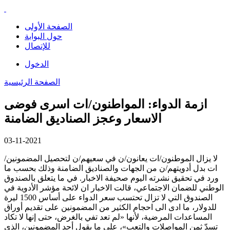
الصفحة الأولى
حول البوابة
للإتصال
الدخول
الصفحة الرئيسية
ازمة الدواء: المواطنون/ات اسرى فوضى
الاسعار وعجز الصناديق الضامنة
03-11-2021
لا يزال الموطنون/ات يعانون/ن في سعيهم/ن لتحصيل المضمونين/
ات بدل أدويتهم/ن من الجهات والصناديق الضامنة وذلك بحسب ما
ورد في تحقيق نشرته اليوم صحيفة الاخبار. في ما يتعلق بالصندوق
الوطني للضمان الاجتماعي، قالت الاخبار ان لائحة مؤشر الأدوية في
الصندوق التي لا تزال تحتسب سعر الدواء على أساس 1500 ليرة
للدولار، ما ادى الى احجام الكثير من المضمونين على تقديم أوراق
المساعدات المرضية، لأنها «لم تعد تفي بالغرض، حتى إنها لا تكاد
تسدّ ثمن المواصلات والتعب»، على ما يقول أحد المضمونين، الذي