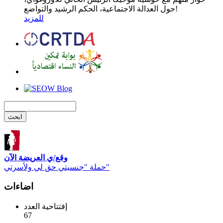
حول العدالة الاجتماعية، الحكم الرشيد والتواضع!
للمزيد
وقع/ي العريضة الآن
حملة "جنسيتي حق لي ولأسرتي"
اضاءات
إفتتاحية العدد
67