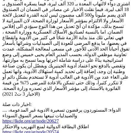
اشترى دواء لالتهاب المعدة بـ 320 ألف ليرة، فيما يسعّره الصندوق بـ
18 ألف ليرة، فيما نقلت الاخبار عن مصادر في الضمان ان الصندوق
الذي يضم مليوناً و500 ألف مضمون ليس لديه القدرة لتعديل لائحة
الأسعار ولا الالتزام بمؤشر الأسعار لوزارة الصحة، لان الميزانية لا
تسمح بذلك، مؤكدة ان أيّ تعديل من هذا النوع سيؤدي الى إفلاس
الضمان. اما بالنسبة لصناديق الأسلاك العسكرية ووزارة الصحة ،
فهي تعاني تلك منذ بداية الأزمة شحّاً في كثير من الأدوية وانقطاع
في بعضها، ما يدفع المرضى للعودة إلى الصيدليات وشرائها بأسعار
تفوق أحياناً الحد الأدنى للأجور. في مسعى لمعالجة المشكلة، عمدت
تعاونية موظفي الدولة، بحسب المدير العام يحيى خميس إلى وضع
استراتيجية بناءً على دراسة شاملة أجرتها وبما تسمح به موازنتها،
وتقضي بالدفع نحو اعتماد أدوية الجينيريك ويفضّل أن يكون صناعة
وطنية إن وجد، إضافة إلى تحديد كمية استهلاك الأدوية، وانها تعمل
على الغاء عدد من الأدوية في الغالب أدوية لا تستخدم بشكلٍ دائم أو
لا تتكرر كثيراً، وذلك حتى تتمكن بالاعادة للمرضى 75% من قيمة
الفاتورة بالاستناد إلى مؤشر الأسعار الذي تصدره وزارة الصحة.
(الاخبار 3 ت2 2021)
اخبار ذات صلة:
.... الدواء: المستوردون يرفضون تسعيرة الادوية غير المدعومة،
والصيدليات تبيعها بسعر السوق السوداء
https://lkdg.org/ar/node/20627
اطلاق البطاقة الدوائية لمنع التهريب والاحتكار
https://lkdg.org/ar/node/20574