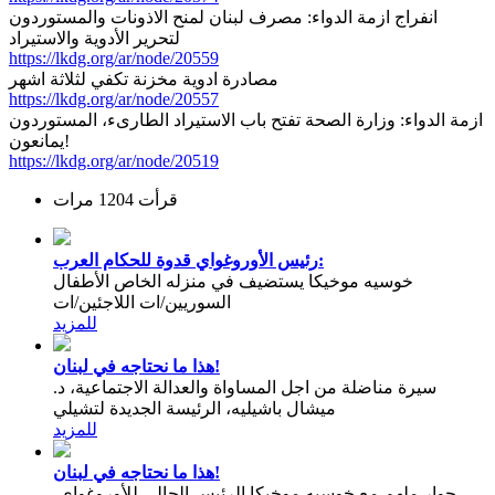
انفراج ازمة الدواء: مصرف لبنان لمنح الاذونات والمستوردون
لتحرير الأدوية والاستيراد
https://lkdg.org/ar/node/20559
مصادرة ادوية مخزنة تكفي لثلاثة اشهر
https://lkdg.org/ar/node/20557
ازمة الدواء: وزارة الصحة تفتح باب الاستيراد الطارىء، المستوردون
يمانعون!
https://lkdg.org/ar/node/20519
قرأت 1204 مرات
رئيس الأوروغواي قدوة للحكام العرب:
خوسيه موخيكا يستضيف في منزله الخاص الأطفال
السوريين/ات اللاجئين/ات
للمزيد
هذا ما نحتاجه في لبنان!
سيرة مناضلة من اجل المساواة والعدالة الاجتماعية، د.
ميشال باشيليه، الرئيسة الجديدة لتشيلي
للمزيد
هذا ما نحتاجه في لبنان!
حوار ملهم مع خوسيه موخيكا الرئيس الحالي للأوروغواي،