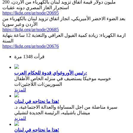
200 مليون دولار قيمة اتفاق تزويد لبنان بالكهرباء من الأردن،
استجرار الغاز المصري دونه عقبات
https://lkdg.org/ar/node/20695
بعد الضوء الاخضر الأميريكي، انجاز اتفاق تزويد لبنان بالكهرباء من
الأردن وعبر سوريا
https://lkdg.org/ar/node/20685
ازمة الكهرباء: زيادة كمية الفيول العراقي والتغذية 12 ساعة بنهاية
السنة
https://lkdg.org/ar/node/20676
قرأت 1348 مرة
رئيس الأوروغواي قدوة للحكام العرب:
خوسيه موخيكا يستضيف في منزله الخاص الأطفال
السوريين/ات اللاجئين/ات
للمزيد
هذا ما نحتاجه في لبنان!
سيرة مناضلة من اجل المساواة والعدالة الاجتماعية، د.
ميشال باشيليه، الرئيسة الجديدة لتشيلي
للمزيد
هذا ما نحتاجه في لبنان!