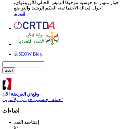
حوار ملهم مع خوسيه موخيكا الرئيس الحالي للأوروغواي،
حول العدالة الاجتماعية، الحكم الرشيد والتواضع!
للمزيد
وقع/ي العريضة الآن
حملة "جنسيتي حق لي ولأسرتي"
اضاءات
إفتتاحية العدد
67