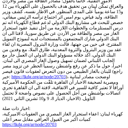
الأمور التقنية، خاتما بالقول: مصادر الطاقة من مصر والأردن
والعراق تمكّن لبنان من تحقيق هدف بالحصول على الكهرباء بين 12
و15 ساعة يومياً على المدى المنظور. في الاطار نفسه، كشف وزير
الطاقة، وليد فياض، يوم امس اثر اجتماع ترأسه الرئيس ميقاتي،
خصص للبحث في مشاريع البنك الدولي لدعم قطاع الكهرباء انه تم
درس المستلزمات والخطوات اللازمة من أجل تنفيذ عقود استجرار
الغاز من مصر والطاقة من الأردن عن طريق سوريا، لافتا الى ان
البنك الدولي شارك المجتمعون بالمستجدات لديه لنموذج التمويل
المقترح، في حين من جهتها، قالت وزارة البترول المصرية ان لقاء
عقد بين وزير البترول والثروة المعدنية، طارق الملا، مع وفدين من
البنك الدولي، اكد خلاله مسؤولو البنك الدولي ان العمل جار مع
الجانب اللبناني لضمان تسهيل وصول الغاز المصري الى لبنان.
اخيراً، حول ما ذكر عن رفع واشنطن رسمياً الحظر عن تزويد مصر
للبنان بالغاز الطبيعي من دون التعرض لعقوبات قانون قيصر (راجع
)، اوضحت مصادر لبنانية
https://lkdg.org/ar/node/20703
خبر:
ومصرية لصحيفة الاخبار أن القاهرة تلقّت من الحكومة الأميركية
أوراقاً لا تعتبر كافية للسير في الاتفاقية، لافتة الى ان القاهرة تجري
اتصالات بواشنطن من أجل الحصول على نصوص واضحة لا تحتمل
التأويل. (الاخبار، الديار 8، 9 و10 تشرين الثاني 2021)
اخبار ذات صلة:
كهرباء لبنان: اعفاء استجرار الغاز المصري من العقوبات الاميركية،
كميات اكبر من الفيول العراقي مقابل سعر اعلى
https://lkdg.org/ar/node/20703