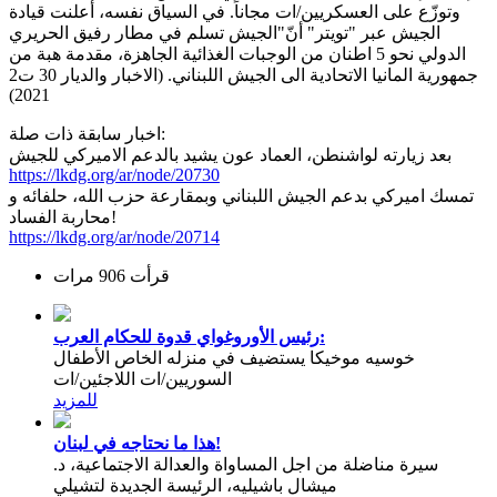
وتوزّع على العسكريين/ات مجاناً. في السياق نفسه، أعلنت قيادة
الجيش عبر "تويتر" أنّ"الجيش تسلم في مطار رفيق الحريري
الدولي نحو 5 اطنان من الوجبات الغذائية الجاهزة، مقدمة هبة من
جمهورية المانيا الاتحادية الى الجيش اللبناني. (الاخبار والديار 30 ت2
2021)
اخبار سابقة ذات صلة:
بعد زيارته لواشنطن، العماد عون يشيد بالدعم الاميركي للجيش
https://lkdg.org/ar/node/20730
تمسك اميركي بدعم الجيش اللبناني وبمقارعة حزب الله، حلفائه و
محاربة الفساد!
https://lkdg.org/ar/node/20714
قرأت 906 مرات
رئيس الأوروغواي قدوة للحكام العرب:
خوسيه موخيكا يستضيف في منزله الخاص الأطفال
السوريين/ات اللاجئين/ات
للمزيد
هذا ما نحتاجه في لبنان!
سيرة مناضلة من اجل المساواة والعدالة الاجتماعية، د.
ميشال باشيليه، الرئيسة الجديدة لتشيلي