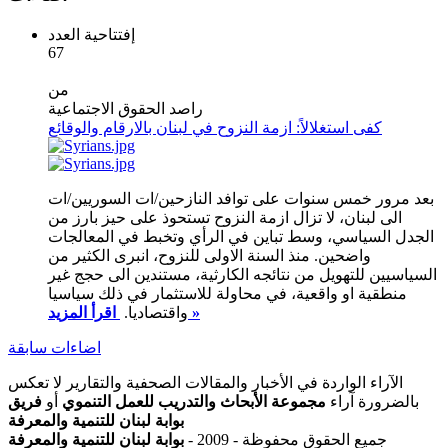
إفتتاحية العدد
67
من
راصد الحقوق الاجتماعية
كفى استغلالاً: ازمة النزوح في لبنان بالارقام والوقائع
بعد مرور خمس سنوات على توافد النازحين/ات السوريين/ات
الى لبنان، لا تزال ازمة النزوح تستحوذ على حيز بارز من
الجدل السياسي، وسط تباين في الرأي وتخبط في المعالجات
واضحين. منذ السنة الاولى للنزوح، انبرى الكثير من
السياسيين للتهويل من نتائجه الكارثية، مستندين الى حجج غير
منطقية او واقعية، في محاولة للاستثمار في ذلك سياسيا
اقرأ المزيد »
واقتصاديا.
اضاءات سابقة
الآراء الواردة في الأخبار والمقالات الصحفية والتقارير لا تعكس
بالضرورة آراء
مجموعة الأبحاث والتدريب للعمل التنموي
أو
فريق
بوابة لبنان للتنمية والمعرفة
جميع الحقوق محفوظة - 2009 -
بوابة لبنان للتنمية والمعرفة