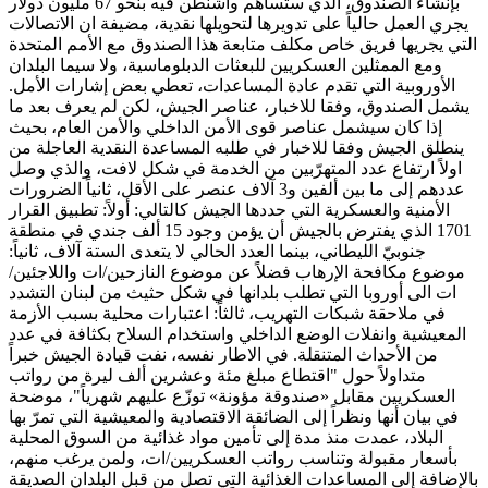
بإنشاء الصندوق، الذي ستساهم واشنطن فيه بنحو 67 مليون دولار
يجري العمل حالياً على تدويرها لتحويلها نقدية، مضيفة ان الاتصالات
التي يجريها فريق خاص مكلف متابعة هذا الصندوق مع الأمم المتحدة
ومع الممثلين العسكريين للبعثات الدبلوماسية، ولا سيما البلدان
الأوروبية التي تقدم عادة المساعدات، تعطي بعض إشارات الأمل.
يشمل الصندوق، وفقا للاخبار، عناصر الجيش، لكن لم يعرف بعد ما
إذا كان سيشمل عناصر قوى الأمن الداخلي والأمن العام، بحيث
ينطلق الجيش وفقا للاخبار في طلبه المساعدة النقدية العاجلة من
اولاً ارتفاع عدد المتهرّبين من الخدمة في شكل لافت، والذي وصل
عددهم إلى ما بين ألفين و3 آلاف عنصر على الأقل، ثانياً الضرورات
الأمنية والعسكرية التي حددها الجيش كالتالي: أولاً: تطبيق القرار
1701 الذي يفترض بالجيش أن يؤمن وجود 15 ألف جندي في منطقة
جنوبيّ الليطاني، بينما العدد الحالي لا يتعدى الستة آلاف، ثانياً:
موضوع مكافحة الإرهاب فضلاً عن موضوع النازحين/ات واللاجئين/
ات الى أوروبا التي تطلب بلدانها في شكل حثيث من لبنان التشدد
في ملاحقة شبكات التهريب، ثالثاً: اعتبارات محلية بسبب الأزمة
المعيشية وانفلات الوضع الداخلي واستخدام السلاح بكثافة في عدد
من الأحداث المتنقلة. في الاطار نفسه، نفت قيادة الجيش خبراً
متداولاً حول "اقتطاع مبلغ مئة وعشرين ألف ليرة من رواتب
العسكريين مقابل «صندوقة مؤونة» توزّع عليهم شهرياً"، موضحة
في بيان أنها ونظراً إلى الضائقة الاقتصادية والمعيشية التي تمرّ بها
البلاد، عمدت منذ مدة إلى تأمين مواد غذائية من السوق المحلية
بأسعار مقبولة وتناسب رواتب العسكريين/ات، ولمن يرغب منهم،
بالإضافة إلى المساعدات الغذائية التي تصل من قبل البلدان الصديقة