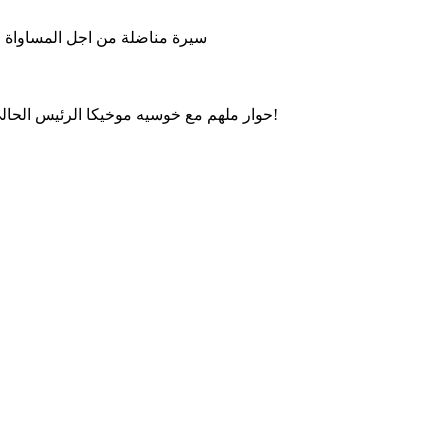
سيرة مناضلة من اجل المساواة وال
حوار ملهم مع خوسيه موخيكا الرئيس الحالي للأوروغواي، حول العدالة الاجتماعية، الحكم الرشيد والتواضع!