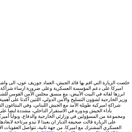
خلصت الزيارة التي اقم بها قائد الجيش، العماد جوزيف عون، الى واشنط
اميركا على دعم المؤسسة العسكرية وعلى ضرورة ارساء شراكة طويل
ابرزها لقائه في البيت الأبيض، مع منسق مجلس الأمن القومي للشر
وزير الخارجية لشؤون التسليح والأمن الدولي، اللتين أكدتا على أهمي
شراكة اميركية طويلة الأمد مع الجيش اللبناني، وفي البنتاغون ا
بأداء الجيش وبدوره في الاستقرار الداخلي، مشددة ايضا عل
ومجموعة من المسؤولين في وزارتَي الخارجية والدفاع، ونواباً أمي
على الزيارة قالت صحيفة الديار ان بعبدا لا تبدو مرتاحة لابع
العسكري المشترك مع اميركا. من جهة ثانية، تتواصل العقوبات ال