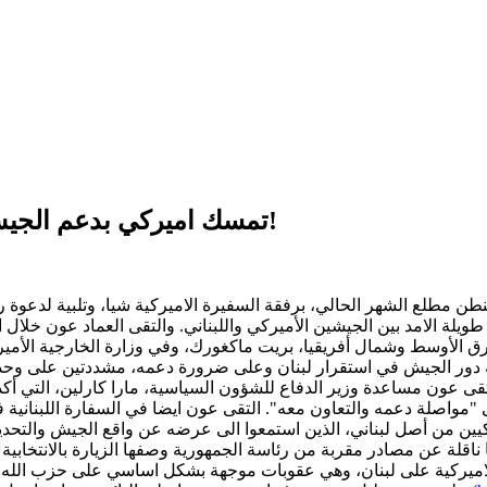
تمسك اميركي بدعم الجيش اللبناني، بمقارعة حزب الله حلفائه والفساد!
ن مطلع الشهر الحالي، برفقة السفيرة الاميركية شيا، وتلبية لدعوة رئ
ة الامد بين الجيشين الأميركي واللبناني. والتقى العماد عون خلال 
ق الأوسط وشمال أفريقيا، بريت ماكغورك، وفي وزارة الخارجية الأمير
ة دور الجيش في استقرار لبنان وعلى ضرورة دعمه، مشددتين على وحدة لبن
لتقى عون مساعدة وزير الدفاع للشؤون السياسية، مارا كارلين، التي أك
ى "مواصلة دعمه والتعاون معه". التقى عون ايضا في السفارة اللبنان
ركيين من أصل لبناني، الذين استمعوا الى عرضه عن واقع الجيش والتحد
ادها ناقلة عن مصادر مقربة من رئاسة الجمهورية وصفها الزيارة بالانت
اميركية على لبنان، وهي عقوبات موجهة بشكل اساسي على حزب الله وحل