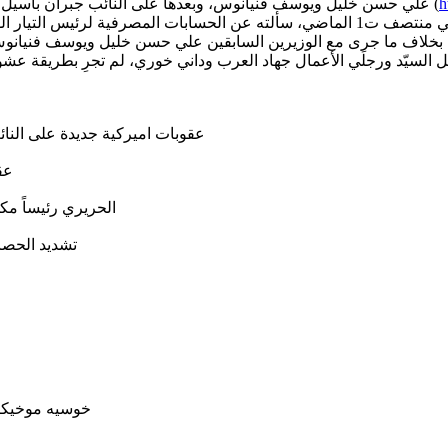
h
علي حسن خليل ويوسف فنيانوس، وبعدها على النائب جبران باسيل ومؤخرا على النائب جميل السيد، وايضا على اشخاص متهمين بالفساد (
السفيرة شيا وخلال اجتماع مع حاكم مصرف لبنان رياض سلامة، في منتصف ت1 الماضي، سألته ع
ت، بخلاف ما جرى مع الوزيرين السابقين علي حسن خليل ويوسف فنيانوس. 
ل السيّد ورجلَي الأعمال جهاد العرب وداني خوري، لم تجرِ بطريقة عشو
عقوبات اميركية جديدة على النا
عق
الحريري رئيساً مك
تشديد الحصا
خوسيه موخيكا 