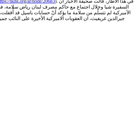
). في هذا الاطار، قالت صحيفة الاخبار ان
ttps://lkdg.org/ar/node/20683
الأميركية لم تتسلّم من سلامة ما يؤكد أنّ حسابات باسيل قد أُقفل
جيرالدين غريفيث، ان العقوبات الاميركية الأخيرة على النائب جمي