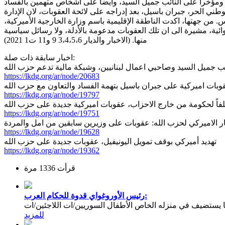
ن الحسابات المصرفية لرئيس التيار الوطني الحر، جبران باسيل، بعد إدراجه على لائحة العقوبات، لان الإدارة
من جهتها، اكدت الناطقة الإقليمية باسم وزارة الخارجية الأميركية،
ائية، مشيرة الى ان تلك العقوبات مدعومة بالأدلة، ولا رسائل سياسية
منها. (الاخبار والديار 3،4،5،6 9 و11 ت1 2021)
اخبار سابقة ذات صلة:
ئب جميل السيد وصاحبي اعمال لبنانيين، وشبكة مالية تدعم حزب الله
https://lkdg.org/ar/node/20683
وبات اميركية على جبران باسيل بتهمة الفساد والتعاون مع حزب الله
https://lkdg.org/ar/node/19797
لفاً لحكومة من خارج الاحزاب، عقوبات اميركية جديدة على حزب الله
https://lkdg.org/ar/node/19751
ر الاميركي لحزب الله: عقوبات على وزيرين سابقين من امل والمردة
https://lkdg.org/ar/node/19628
تهديد أميركي بوقف تمويل اليونيفيل، عقوبات جديدة على حزب الله
https://lkdg.org/ar/node/19362
قرأت 1336 مرة
رئيس الأوروغواي قدوة للحكام العرب:
يستضيف في منزله الخاص الأطفال السوريين/ات اللاجئين/ات
للمزيد