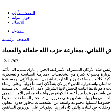
الصفحة الأولى
حول البوابة
للإتصال
الدخول
الصفحة الرئيسية
12-11-2021
يس هيئة الأركان المشتركة الأميركية، الجنرال مارك ميلي، الى تأكيد
الزيارة مجموعة كبيرة من الشخصيات الاميركية السياسية والعسكرية
كية، كلاً من مساعدة وزير الخارجية لشؤون الشرق الأدنى، ومساعدة
ان واستقراره اللذين لا يزالان يشكّلان اهتماماً دولياً، وعلى ارساء
دت دعم بلادها الثابت للجيش لأنها الشريك الأمني الأساسي له، مشيدة
ية في واشنطن عدداً من أعضاء الكونغرس وأعضاء مجلس الأمن القومي
يات التي يواجهها، مشدّدين على ضرورة زيادة حجم المساعدات. تعليقا
خابية خصوصا لشملها مجموعة واسعة من الشخصيات تتجاوز حدود التعاون
فائه في لبنان، والتي كان ابرزها العقوبات على الوزيرين السابقين