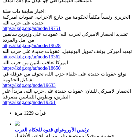
المنتخب الديمقراطي جو بايدن مع ذلك الملف.
اخبار سابقة ذات صلة:
الحريري رئيساً مكلفاً لحكومة من خارج الاحزاب، عقوبات اميركية
جديدة على حزب الله
https://lkdg.org/ar/node/19751
تشديد الحصار الاميركي لحزب الله: عقوبات على وزيرين سابقين
من امل والمردة
https://lkdg.org/ar/node/19628
تهديد أميركي بوقف تمويل اليونيفيل، عقوبات جديدة على حزب الله
https://lkdg.org/ar/node/19362
اميركا تعاقب نائبين من حزب الله
https://lkdg.org/ar/node/18650
توقع عقوبات جديدة على حلفاء حزب الله، تخوف من عرقلة في
تشكيل الحكومة
https://lkdg.org/node/19633
الحصار الاميركي للبنان: عقوبات جديدة على حزب الله، مزيداً على
الطريق، وتطويق اللبنانيين مصرفياً
https://lkdg.org/node/19261
قرأت 1229 مرة
رئيس الأوروغواي قدوة للحكام العرب:
خوسيه موخيكا يستضيف في منزله الخاص الأطفال