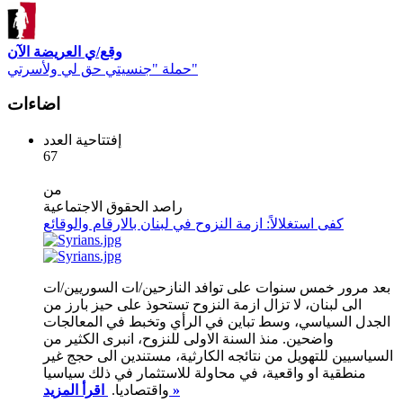
وقع/ي العريضة الآن
حملة "جنسيتي حق لي ولأسرتي"
اضاءات
إفتتاحية العدد
67
من
راصد الحقوق الاجتماعية
كفى استغلالاً: ازمة النزوح في لبنان بالارقام والوقائع
بعد مرور خمس سنوات على توافد النازحين/ات السوريين/ات
الى لبنان، لا تزال ازمة النزوح تستحوذ على حيز بارز من
الجدل السياسي، وسط تباين في الرأي وتخبط في المعالجات
واضحين. منذ السنة الاولى للنزوح، انبرى الكثير من
السياسيين للتهويل من نتائجه الكارثية، مستندين الى حجج غير
منطقية او واقعية، في محاولة للاستثمار في ذلك سياسيا
اقرأ المزيد »
واقتصاديا.