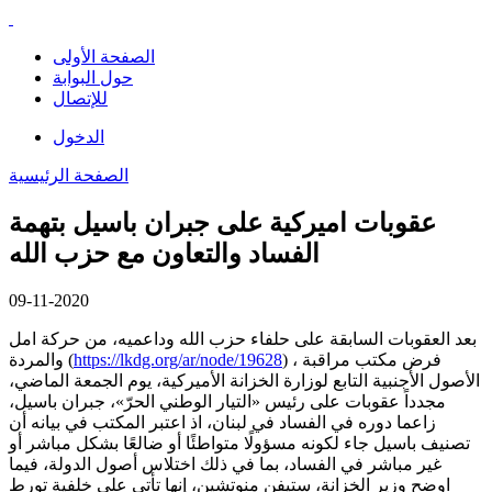
الصفحة الأولى
حول البوابة
للإتصال
الدخول
الصفحة الرئيسية
عقوبات اميركية على جبران باسيل بتهمة
الفساد والتعاون مع حزب الله
09-11-2020
بعد العقوبات السابقة على حلفاء حزب الله وداعميه، من حركة امل
) ، فرض مكتب مراقبة
https://lkdg.org/ar/node/19628
والمردة (
الأصول الأجنبية التابع لوزارة الخزانة الأميركية، يوم الجمعة الماضي،
مجدداً عقوبات على رئيس «التيار الوطني الحرّ»، جبران باسيل،
زاعما دوره في الفساد في لبنان، اذ اعتبر المكتب في بيانه أن
تصنيف باسيل جاء لكونه مسؤولًا متواطئًا أو ضالعًا بشكل مباشر أو
غير مباشر في الفساد، بما في ذلك اختلاس أصول الدولة، فيما
اوضح وزير الخزانة، ستيفن منوتشين، إنها تأتي على خلفية تورط