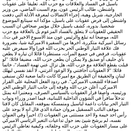
باسيل في الفساد والعلاقات مع حزب الله. تعليقا على عقوبات
واشنطن، طالب الرئيس عون، يوم السبت الماضي، من وزير
الخارجية، شربل وهبة، إجراء الاتصالات لمعرفة الأدلة التي دفعت
واشنطن إلى فرض عقوبات على باسيل، مؤكدا انه سيتابع الموضوع
شخصيا. بدوره، كشف باسيل خلال مؤتمر صحافي ان السبب
الحقيقي للعقوبات لا يتعلق بالفساد المزعوم بل بالعلاقة مع حزب
الله، موضحا انه تبلغ والرئيس عون منذ الاسبوع الاخير في ت1،
رسائل اميركية متكررة، آخرها من السفيرة الاميركية شيا، بضرورة
فك علاقة التيار الوطني الحر بحزب الله فورا والا سيفرض عليه
عقوبات، فرفض في جميع المرات، مستطردا قائلا ان تياره لا يطعن
بأي حليف أو صديق ولا يمكن أن يطعن حزب الله، مضيفا قائلا: "لو
قبلت بقطع العلاقة مع حزب الله، هل تزال عني تهمة الفساد"، خاتما
قائلا: "لا العقوبات أخافتني ولا الوعود أغرتني، لا أنقذ نفسي ليهلك
لبنان والحقيقة أن الطريق مع اميركا كانت دائما صعبة لكن سنبقى
أصدقاء للشعب الاميركي". في ردود الفعل المحلية على القرار
الاميركي، أعلن حزب الله وقوفه إلى جانب التيار الوطني الحر
ورئيسه، واصفا قرار العقوبات بالسياسي الصرف، ومعتبرا انه يمثل
تدخلاً سافراً في الشؤون الداخلية اللبنانية، فيما اصدر وزراء ونواب
التيار الحر بيانات داعمة لباسيل ومتمسكة بموقفه، المقابل كان لافتا
موقف النائب المسقيل مروان حمادة الذي قال انه لا يوجد على
رأس احد خيمة ولا احد مستثنى من العقوبات (!). اخيراً وفي العنوان
نفسه، لم يرشح شيئ بعد حول تداعيات التغير الرئاسي الاميركي
على مسار العقوبات على حزب الله وحلفائه، وكيفية تعاطي الرئيس