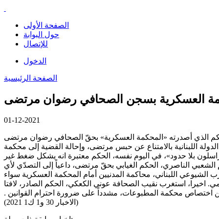
الصفحة الأولى
حول البوابة
للإتصال
الدخول
الصفحة الرئيسية
حكمة العسكرية بسجن الصحافي رضوان مرتضى
01-12-2021
لدولة اللبنانية بالامتناع عن حبس مرتضى، وإحالة القضية إلى محكمة
«مراسلون بلا حدود»، في اليوم نفسه، الحكم معتبرة انه يشكل ضغط غير
لشعبي الناصري، الحكم الغيابي بحقّ مرتضى، داعياً إلى التصدّي لأي
ب الشيوعي اللبناني، محاكمة المدنيين أمام المحكمة العسكرية سواء
ي. اخيرا، استغرب نقيب الصحافة عوني الكعكي، الحكم الصادر، لافتا
من اختصاص محكمة المطبوعات، مشدداً على ضرورة احترام القوانين .
(الاخبار 30 و1 ك1 2021)