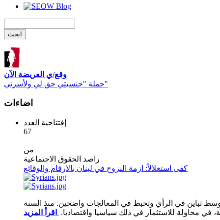
وقع/ي العريضة الآن
حملة "جنسيتي حق لي ولأسرتي"
اضاءات
إفتتاحية العدد
67
من
راصد الحقوق الاجتماعية
كفى استغلالاً: ازمة النزوح في لبنان بالارقام والوقائع
 وسط تباين في الرأي وتخبط في المعالجات واضحين. منذ السنة
ية، في محاولة للاستثمار في ذلك سياسيا واقتصاديا.