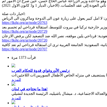
وهو ما اكده وزير الزراعة عباس الحاج حسن، حين صرح أنّ الأمور لم
لى عقد الجلسات. (الاخبار، الديار 1 و3 كانون الاول 2021)
اخبار ذات صلة:
ن: لا امل كبير يعول على زيارة عون الى الدوحة وماكرون الى الرياض
https://lkdg.org/ar/node/20763
 وزير خارجية تركيا في بيروت للتوسط، استقالة قرداحي لم تحسم بعد
https://lkdg.org/ar/node/20729
لسعودية: قرداحي يلين موقفه، نصر الله ضد التصعيد لكن يرفض الازعان
https://lkdg.org/ar/node/20720
نانية- السعودية: الجامعة العربية ترى ان استقالة قرداحي لم تعد كافية
https://lkdg.org/ar/node/20707
قرأت 1373 مرة
رئيس الأوروغواي قدوة للحكام العرب:
يستضيف في منزله الخاص الأطفال السوريين/ات اللاجئين/ات
للمزيد
هذا ما نحتاجه في لبنان!
عدالة الاجتماعية، د. ميشال باشيليه، الرئيسة الجديدة لتشيلي
للمزيد