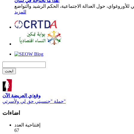
هذا ما نحتاجه في لبنان!
للمزيد
وقع/ي العريضة الآن
حملة "جنسيتي حق لي ولأسرتي"
اضاءات
إفتتاحية العدد
67