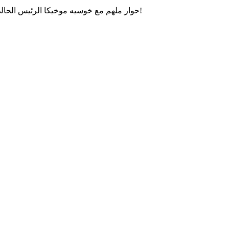
حوار ملهم مع خوسيه موخيكا الرئيس الحالي للأوروغواي، حول العدالة الاجتماعية، الحكم الرشيد والتواضع!