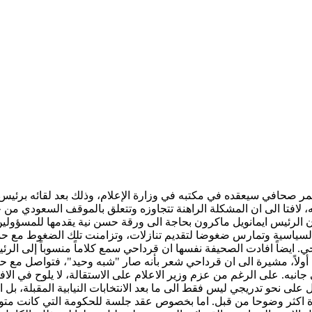
ؤتمر صحافي سيعقده في مكتبه في وزارة الإعلام، وذلك بعد لقائه برئي
ه، لافتا الى ان المشكلة الراهنة تتجاوزه وتتعلق بالموقف السعودي من 
 الرئيس ايمانويل ماكرون بحاجة الى ورقة حسن نية يقدمها للمسؤولين
ياسية وتمارس ضغوضا لتقديم تنازلات، وتزامنت تلك الضغوط مع حملة 
 ايضاً افادت الصحيفة نفسها ان قرداحي سمع كلاماً منسوباً إلى الرئي
لاً، مشيرة الى ان قرداحي شعر بأنه صار "شبه وحيد"، فتواصل مع حزب ا
جانبه. على الرغم من عزم وزير الاعلام على الاستقالة، لا يلوح في الاف
ل على نحو تدريجي ليس فقط الى ما بعد الانتخابات النيابية المقبلة، ب
ة اكثر وضوحا من قبل. اما بخصوص عقد جلسة للحكومة التي كانت متو