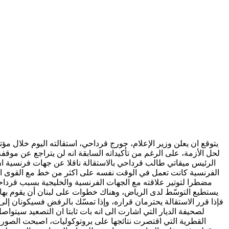
يتوقع ان يعلن وزير الإعلام، جورج قرداحي، استقالته اليوم خلال م
لحل الأزمة، على الرغم من تأكيداته السابقة انه لن يتراجع عن موقف
الرئيس ميقاتي طالب قرداحي بالاستقالة ناقلا عن جهات فرنسية ان
الفرنسية كانت تعمل في الوقت نفسه على اكثر من خط مع القوى الس
مضطرا لتوتير علاقته مع الجهات الفرنسية والخليجية بسبب قرداحي.
يستطيع التوسّط لدى الرياض، وهناك خطوات على لبنان أن يقوم بها أو
فإذا قرر الاستقالة يحترمان قراره، وإذا تمسّك بالرفض فسيكونان إلى 
لصحيفة الديار التي اشارت الى انه بات ثابتا ان التصعيد سيتواص
القطرية التي اقتصرت نتائجها على بروتوكوليات، اصبحت الصور