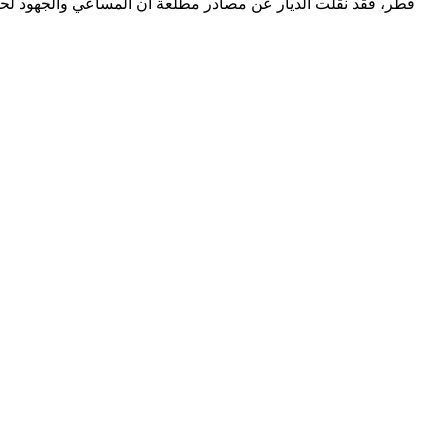
قطر، فقد نقلت الديار عن مصادر مطلعة ان المساعي والجهود لحل ا