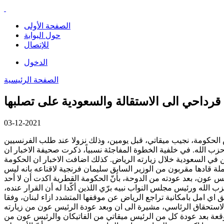
الصفحة الأولى
حول البوابة
للإتصال
الدخول
الصفحة الرئيسية
قرداحي الى الاستقالة والسعودية على تصلبها
03-12-2021
س الحكومة، نجيب ميقاتي، قبل يومين، وذلك نزولا عند طلب الفرنسيين
حزب الله. في خلفية الخطوة المفاجئة نسبياً، ذكرت صحيفة الاخبار ان
 في السعودية خلال زيارته الرياض. كذلك اضافت الاخبار ان الحكومة
قادها مقربون من الوزير السابق سليمان فرنجية لاقناعه بانه ليس
س عون، بعد عودته من الدوحة، بأنّ الحكومة القطرية اكدت أن لا أحد
لله ورئيس مجلس النواب نبيه برّي اللذين أكّدا له أن القرار عنده،
ق اي امل بامكانية تراجع الرياض عن موقفها المتشدد ازاء لبنان، وفقا
ل الاستحقاق الرئاسي، مشيرة الى ان وبعد عودة الرئيس عون من زيارته
قعة بعد عودة كل من الرئيس ميقاتي من الفاتيكان والرئيس عون من