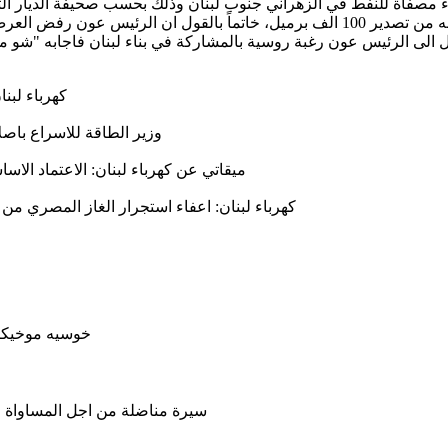
اء مصفاة للنفط في الزهراني جنوب لبنان وذلك بحسب صحيفة الديار ال
يؤمن كل حاجة لبنان من المشتقات النفطية والغاز، بالاضافة الى يمكنه من تصدير 100 الف 
 الى الرئيس عون رغبة روسية بالمشاركة في بناء لبنان فاجابه "شو منعمل مع الاميركان"؟ (ال
كهرباء لبن
وزير الطاقة للاسراع باصل
ميقاتي عن كهرباء لبنان: الاعتماد الاس
كهرباء لبنان: اعفاء استجرار الغاز المصري من 
خوسيه موخيكا 
سيرة مناضلة من اجل المساواة وال