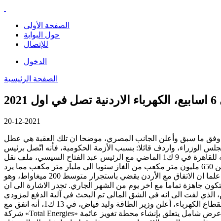
الصفحة الأولى
حول البوابة
للإتصال
الدخول
الصفحة الرئيسية
2
20-12-2021
ل، وفق ما سبق وأعلن الجانب المصري، موضحا ان تلك العقبة هي عطل
ن، مبيّناً أن إصلاحه يحتاج إلى 6 أسابيع عمل، ويحتاج إلى موافقة مجلس الوزراء، واردف قائلا: بسبب الأزمة الحكومية، فأنه اتّصل برئيس
الجمهورية لـلبحث في إمكان إصدار موافقة استثنائية تمهيداً لبدء العمل، وهو في صدد درس الموضوع، كما اكد ايضاً على انه اثار خلال زيارته للقاهرة في 9 ك1 الماضي مع الرئيس عبد الفتاح السيسي، ملف نقل
الغاز المصري الى لبنان والعقبات الى تواجه الاتفاقية كاشفا ان السيسي وعد برفع الكمية المتفق عليها لتأمين ساعات اضافية من التغذية، من 650 مليون متر مكعب من الغاز سنويا الى مليار متر مكعب مما يزد
التغذية من 4 ساعات يوميا الى 6 ساعات. عن الاردنية، قال ميقاتي انه حدد الأسبوع الأول من كانون الثاني المقبل موعداً للبدء باستجرارها، علما ان الاتفاق مع الأردن يقضي باستجرار متوسط 200 ميغاواط، وهو
 ستكون جاهزة تماما مع اخر يوم من الشهر الجاري. تجدر الاشارة الى ان
ة، وليد فياض، الذي لفت الى انه في الشق المالي تم البحث في آلية الدفع لمزودي
الخدمات، ولمزودي لبنان بالغاز والكهرباء بالعملة الصعبة، وفي تحويل ما يتم جبايته بالليرة الى دولار وفق سعر معين. في الدعم الاجنبي لقطاع الكهرباء، أعلن وزير الطاقة وليد فياض، في 13 ك1، أنه اتفق مع
شركة «Total Energies» على أن تقوم بـدراسة فنية ومالية أولية تُمهّد لتقديم عرض شامل يتعلق بإنشاء محطة تغويز عائمة FSRU في موقع محطة الزهراني، وتزويدها بالغاز السائل، في وقت قدمت فيه روسيا