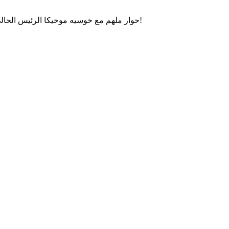
حوار ملهم مع خوسيه موخيكا الرئيس الحالي للأوروغواي، حول العدالة الاجتماعية، الحكم الرشيد والتواضع!