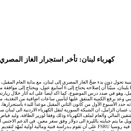
كهرباء لبنان: تأخر استجرار الغاز المصري 6 اسابيع، الكهرباء الاردنية تصل في اول 021
 تحول دون بدء ضخّ الغاز المصري إلى لبنان، مع بداية العام المقب
كبير على مسافة 11 كيلومتراً من أنبوب الغاز الذي يربط سوريا بلبنا
ري، غسان الزامل، ان الشبكة السورية لنقل الكهرباء الاردنية الى لبنان
1 الماضي خصص للبحث في الشقين المالي والعام لملف الكهرباء وذلك وفقا لوزير الطاق