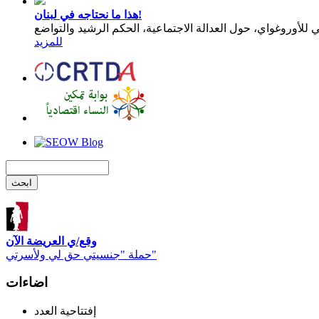
هذا ما نحتاجه في لبنان!
للمزيد
وقع/ي العريضة الآن
حملة "جنسيتي حق لي ولأسرتي"
اضاءات
إفتتاحية العدد