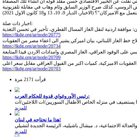
تي نقلت عن الخبير الاقتصادي حسن مقلد قوله ان انشاء تلك المصفاة
برميل، خاتماً بالقول ان الرئيس عون رفض العرض الروسي، كذلك صرح الوزير السابق وئام وهاب في مقابلة تلفزيونية
اخبار، الديار 9، 10، 13 و18 كانون الاول 2021)
اخبار ذات صلة:
ان: موافقة اردنية لنقل الغاز المسال القطري، تأخير في تحسن التغذية
https://lkdg.org/ar/node/20775
اح خط الغاز اللبناني، بيان اميركي يشير الى اعفاء مصر من العقوبات
https://lkdg.org/ar/node/20734
اسي على الوقود العراقي، الغاز المصري وامدادات الاردن قيدا المتابعة
https://lkdg.org/ar/node/20709
العقوبات الاميركية، كميات اكبر من الفيول العراقي مقابل سعر اعلى
https://lkdg.org/ar/node/20703
قرأت 2171 مرة
رئيس الأوروغواي قدوة للحكام العرب:
يستضيف في منزله الخاص الأطفال السوريين/ات اللاجئين/ات
للمزيد
هذا ما نحتاجه في لبنان!
عدالة الاجتماعية، د. ميشال باشيليه، الرئيسة الجديدة لتشيلي
للمزيد