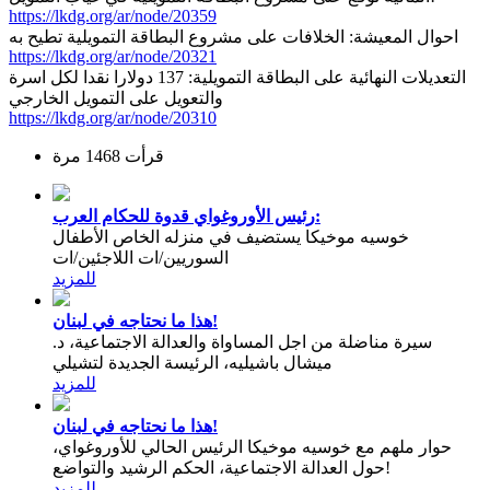
https://lkdg.org/ar/node/20359
احوال المعيشة: الخلافات على مشروع البطاقة التمويلية تطيح به
https://lkdg.org/ar/node/20321
التعديلات النهائية على البطاقة التمويلية: 137 دولارا نقدا لكل اسرة
والتعويل على التمويل الخارجي
https://lkdg.org/ar/node/20310
قرأت 1468 مرة
رئيس الأوروغواي قدوة للحكام العرب:
خوسيه موخيكا يستضيف في منزله الخاص الأطفال
السوريين/ات اللاجئين/ات
للمزيد
هذا ما نحتاجه في لبنان!
سيرة مناضلة من اجل المساواة والعدالة الاجتماعية، د.
ميشال باشيليه، الرئيسة الجديدة لتشيلي
للمزيد
هذا ما نحتاجه في لبنان!
حوار ملهم مع خوسيه موخيكا الرئيس الحالي للأوروغواي،
حول العدالة الاجتماعية، الحكم الرشيد والتواضع!
للمزيد