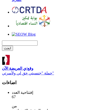
وقع/ي العريضة الآن
حملة "جنسيتي حق لي ولأسرتي"
اضاءات
إفتتاحية العدد
67
من