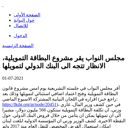
الصفحة الأولى
حول البوابة
للإتصال
الدخول
الصفحة الرئيسية
مجلس النواب يقر مشروع البطاقة التمويلية،
الانظار تتجه الى البنك الدولي لتمويلها
01-07-2021
أقر مجلس النواب في جلسته التشريعية يوم امس مشروع قانون
البطاقة التمويلية وفتح اعتماد اضافي استثنائي لتمويلها وذلك بعد
اقراره في اللجان النيابية المشتركة الاسبوع الماضي (راجع خبر:
)، في حين كشف وزير المال، غازي
https://lkdg.org/ar/node/20451
وزني، ان تكلفة البطاقة التمويلية ستكون 566 مليون دولار، مشيرا
الى ان تمويلها يمكن ان يتأمن من خلال قروض البنك الدولي. حول
النقطة الاخيرة، كشف الوزير وزني ان المؤسسة الدوليه ابلغت لبنان
امكان استعمال القرض المخصص للنقل العام منذ 2017 ولم