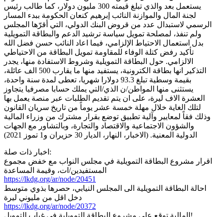
يستعمل بعد والذي تبلغ قيمته 300 مليون دولار، كما طالب رئيس
لجنة المال والموازنة النائب إبرهيم كنعان الحكومة ببدء المسار
الرسمي لاستبدال عدد من قروض البنك الدولي، التي أقرّها المجلس
ولم تنفذ، لمصلحة تمويل سياسة ترشيد الدعم والبطاقة التمويلية
بدل استعمال الاحتياط الإلزامي، فيما اعاد النائب حسن فضل الله
تأكيد رفض كتلة الوفاء للمقاومة تمويل البطاقة من الاحتياطي
الالزامي. حول البطاقة التمويلية وشروط الاستفادة منها، يجدر
التذكير انها بطاقة الكترونية، يستفيد منها ما يقارب 500 الف عائلة،
بقيمة وسطية تبلغ 93.3 دولارا شهريا، تعطى لمدة سنة واحدة،
يستثنى منها المواطن/ن الذي/التي يملك حسابا مصرفيا يتجاوز
العشرة الاف ليرة، على ان يتم تقديم الطلبات عبر منصة يعمل بها
لتلك الغاية خلال مهلة خمسة عشر يوماً من تاريخ سريان القانون
وذلك فقاً لمعايير وآلية تطبيق توضع بقرار مشترك من وزراء المالية
والشؤون الاجتماعية والاقتصاد والتجارة، وبالتشاور مع الجهات
الدولية المعنية. (الاخبار، النهار، الديار 30 حزيران و1 تموز 2021)
اخبار ذات صلة:
اقرار مشروع البطاقة التمويلية في مجلس النواب مع خفض مجموع
المستفيدين/ات، وقيمة المساعدة
https://lkdg.org/ar/node/20451
احالة البطاقة التمويلية الى المجلس النيابي، حصرها بذوي متوسط
دخل اقل من مليوني ليرة
https://lkdg.org/ar/node/20372
المالية توقع على مشروع البطاقة التمويلية في غياب التمويل!