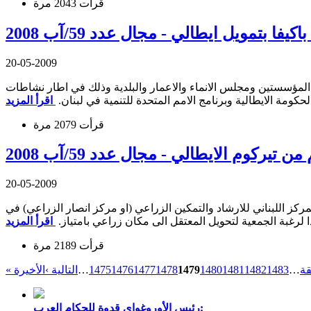
قرأت 2043 مرة
ا بتمويل ايطالي - مجال عدد 59/آب 2008
20-05-2009
عن المؤسستين ومجلس الانماء والاعمار والبلدية وذلك في اطار نشاطات
لحكومة الايطالية وبرنامج الامم المتحدة للتنمية في لبنان.
قرأت 2079 مرة
يركوم الايطالي - مجال عدد 59/آب 2008
20-05-2009
لمركز اللبناني للارشاد والتمكين الزراعي (او مركز انصار الزراعي) في
ا لرغبة الجمعية لتحويل المعتقل الى مكان زراعي بامتياز.
قرأت 2189 مرة
قة
…
1483
1482
1481
1480
1479
1478
1477
1476
1475
…
التالية ›
رئيس الأوروغواي قدوة للحكام العرب: