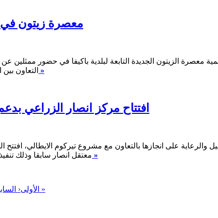
معصرة زيتون في باكيف
لتنمية معصرة الزيتون الجديدة التابعة لبلدية باكيفا في حضور ممثلين 
اقرأ المزيد »
التعاون بين ا
افتتاح مركز انصار الزراعي بدعم من ت
أهيل والرعاية على انجازها بالتعاون مع مشروع تيركوم الايطالي، افتتح ا
اقرأ المزيد »
معتقل انصار سابقا وذلك تنفيذ
الأخيرة »
« الأولى
‹ الساب