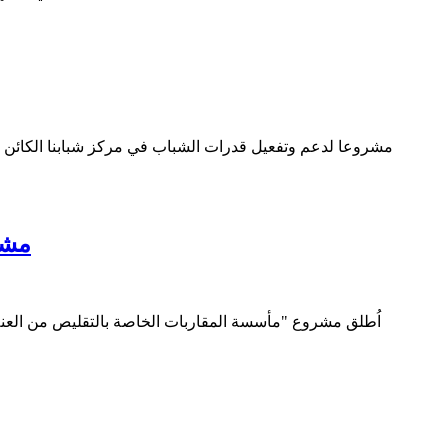
اطلقت مؤسسة الصفدي بالتعاون مع جمعية مرسي كور وبتمويل من USAID- OTI مشروعا لدعم وتفعيل قدر
مشرو
اُطلق مشروع "مأسسة المقاربات الخاصة بالتقليص من العنف ا