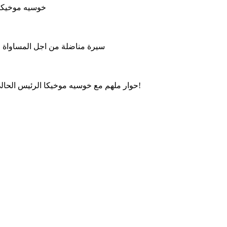
خوسيه موخيكا 
سيرة مناضلة من اجل المساواة وال
حوار ملهم مع خوسيه موخيكا الرئيس الحالي للأوروغواي، حول العدالة الاجتماعية، الحكم الرشيد والتواضع!