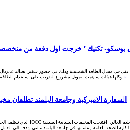
 بوسكو- تكنيك" خرجت اول دفعة من متخصصي الطاق
في مجال الطاقة الشمسية وذلك في حضور سفير ايطاليا غابريال كيكيا
اقرأ المزيد »
الطاقة، والمنظمة الايطالية غير الحكومية VIS وكلها هيئات ساهمت بتمويل مشروع التدريب على استخدام
السفارة الاميركية وجامعة البلمند تطلقان مخيمات ا
مها كلية الصحة العامة وعلومها في جامعة البلمند والتي تهدف الى الع