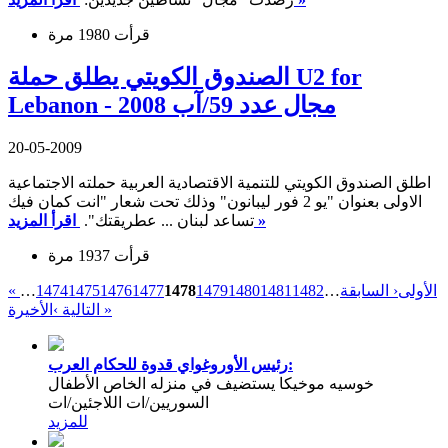
قرأت 1980 مرة
الصندوق الكويتي يطلق حملة U2 for
Lebanon - مجال عدد 59/آب 2008
20-05-2009
اطلق الصندوق الكويتي للتنمية الاقتصادية العربية حملته الاجتماعية
الاولى بعنوان "يو 2 فور ليبانون" وذلك تحت شعار "انت كمان فيك
اقرأ المزيد »
تساعد لبنان ... عطريقتك".
قرأت 1937 مرة
« الأولى
‹ السابقة
…
1482
1481
1480
1479
1478
1477
1476
1475
1474
…
الأخيرة »
التالية ›
رئيس الأوروغواي قدوة للحكام العرب:
خوسيه موخيكا يستضيف في منزله الخاص الأطفال
السوريين/ات اللاجئين/ات
للمزيد