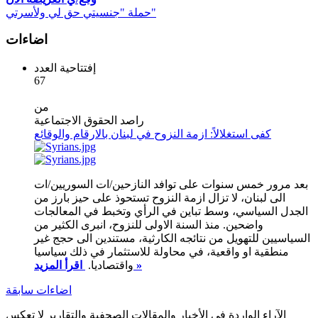
حملة "جنسيتي حق لي ولأسرتي"
اضاءات
إفتتاحية العدد
67
من
راصد الحقوق الاجتماعية
كفى استغلالاً: ازمة النزوح في لبنان بالارقام والوقائع
بعد مرور خمس سنوات على توافد النازحين/ات السوريين/ات
الى لبنان، لا تزال ازمة النزوح تستحوذ على حيز بارز من
الجدل السياسي، وسط تباين في الرأي وتخبط في المعالجات
واضحين. منذ السنة الاولى للنزوح، انبرى الكثير من
السياسيين للتهويل من نتائجه الكارثية، مستندين الى حجج غير
منطقية او واقعية، في محاولة للاستثمار في ذلك سياسيا
اقرأ المزيد »
واقتصاديا.
اضاءات سابقة
الآراء الواردة في الأخبار والمقالات الصحفية والتقارير لا تعكس