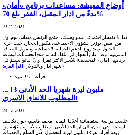
أوضاع المعيشة: مساعدات برنامج «أمان»
بدءً من اذار المقبل، الفقر بلغ 70%
23-12-2021
تفاديا لانفجار اجتماعي يبدو وشيكا، اجتمع الرئيس ميقاتي يوم اول
من امس، بوزير الشؤون الاجتماعية، هكتور الحجار، حيث جرى
التداول بمشروع الدعم للحماية الاجتماعية وبتمويل البطاقة
التمويلية، وقد أعلن الحجار اثر اللقاء انه تم فتح الحسابات لبطاقة
برنامج «أمان» المخصصة للاسر الاكثر فقرا، وأنّ الدفع سيتمّ في
اقرأ المزيد »
شهر آذار وبالدولار.
قرأت 9771 مرة
... 13 مليون ليرة شهريا الحد الأدنى
المطلوب للانفاق الاسري!
23-12-2021
خلصت دراسة استقصائية أعدّها النقابي محمد قاسم، حول تكاليف
المعيشة في لبنان، الى ان الحد الأدنى المطلوب لأسرة مكوّنة من
أربعة أفراد، هو 13 مليون ليرة، للحصول على السلع والخدمات