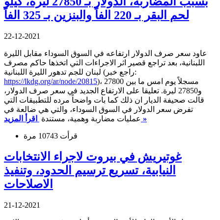
بسبب المضاربة، الدولار بـ 27850 ليرة، كيلو
لحم البقر بـ 220 الفاً والبنزين بـ 325 الفاً
22-12-2021
عاود سعر صرف الدولار ارتفاعه في السوق السوداء مقابل الليرة
اللبنانية، بعد تراجع قصير اثر الاجراءات التي اتخذها حاكم مصرف
لبنان للجم تدهور الليرة اللبنانية (راجع خبر:
)، مسجلاً يوم امس ما بين 27800
https://lkdg.org/ar/node/20815
و27850 ليرة. تعليقا على الارتفاع الجديد في سعر صرف الدولار،
قالت صحيفة الديار ان ذلك كما بات واضحاً مرده للتطبيقات التي
تفرض سعر الدولار في السوق السوداء، والتي هي ضالعة في
اقرأ المزيد »
عمليات مضاربة وهمية، مستندة
قرأت 10743 مرة
غوتيريش في بيروت لاجراء الانتخابات
النيابية، تسريع ترسيم الحدود، وتنفيذ
الاصلاحات
21-12-2021