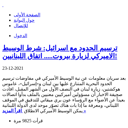
الصفحة الأولى
حول البوابة
للإتصال
الدخول
ترسيم الحدود مع اسرائيل: شرط الوسيط
الاميركي لزيارة بيروت..... اتفاق اللبنانيين!
23-12-2021
بعد سريان معلومات عن نية الوسيط الأميركي في مفاوضات ترسيم
الحدود البحرية المتنازع عليها بين لبنان و«إسرائيل»، عاموس
هوكشتين، زيارة لبنان في النصف الأول من الشهر المقبل، افادت
صحيفة الاخبار أن مسؤولين أميركيين معنيين بالملف بدأوا اتصالات
بعيداً عن الأضواء مع الرؤساء عون بري ميقاتي للتدقيق في الموقف
اللبناني، ومعرفة ما إذا بات هناك تصوّر موحد لدى الدولة اللبنانية
اقرأ المزيد »
يمكن الوسيط الأميركي الانطلاق
قرأت 9825 مرة