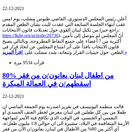
22-12-2021
أعلن رئيس المجلس الدستوري، القاضي طنوس مشلب، يوم امس
عقب انتهاء الجلسة السابعة التي عقدت للبت بشأن الطعن المقدم
من تكتل لبنان القوي حول تعديلات قانون الانتخابات (راجع خبر:
)، أنّ المجلس لم يتوصل إلى تأمين
https://lkdg.org/ar/node/20736
أكثرية من 7 أعضاء على جميع النقاط المطروحة، وبالتالي يصبح
قانون الانتخاب نافذاً على أثر امتناع المجلس عن اتخاذ قرار في
اقرأ المزيد »
الطعن. حول حيثيات القرار وتبعاته، شدد مشلب على
قرأت 9534 مرة
80% من اطفال لبنان يعانون/ن من فقر
اسقطهم/ن في العمالة المبكرة
22-12-2021
قالت منظمة اليونيسف في تقرير اصدرته يوم الجمعة الماضي ان
طفلا من بين كل طفلين في لبنان معرض لخطر العنف الجسدي أو
النفسي أو الجنسي، في الوقت الذي تكافح فيه الأسر لمواجهة
الأزمة المتفاقمة في البلاد، مشيرة الى ان حوالي 1.8 مليون طفل/ة،
أي أكثر من 80% من الأطفال في لبنان، يعانون/ن الآن من فقر