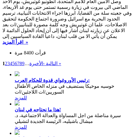
وصل الأمين العام للأمم المتحدة، أنطونيو غوتيريش، يوم الاحد
الماضي الى بيروت في زيارة رسمية تستمر حتى يوم غد الاربعاء،
وفي جعبته سلة من القضايا، ابرزها اجراء الانتخابات النيابية، ترسيم
الحدود البحرية مع اسرائيل وضرورة اجتماع الحكومة لتحقيق
الاصلاحات، علما ان غوتيريش وجه كلمة مصورة للبنانيين/ات بعد
الاعلان عن زيارته لبنان أشار فيها إلى أن إيحاد الحلول الدائمة لا
يمكن أن يأتي الا من قلب لبنان، داعياً القادة السياسيين إلى
اقرأ المزيد »
قرأت 8400 مرة
الأخيرة »
التالية ›
…
9
8
7
6
5
4
3
2
1
رئيس الأوروغواي قدوة للحكام العرب:
خوسيه موخيكا يستضيف في منزله الخاص الأطفال
السوريين/ات اللاجئين/ات
للمزيد
هذا ما نحتاجه في لبنان!
سيرة مناضلة من اجل المساواة والعدالة الاجتماعية، د.
ميشال باشيليه، الرئيسة الجديدة لتشيلي
للمزيد