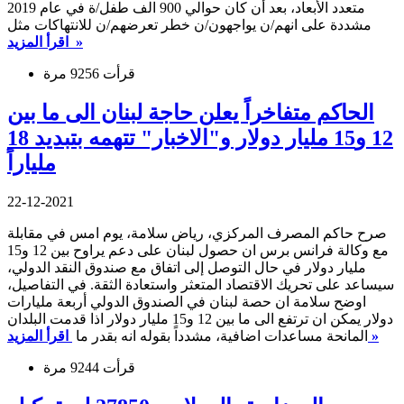
متعدد الأبعاد، بعد أن كان حوالي 900 الف طفل/ة في عام 2019
مشددة على انهم/ن يواجهون/ن خطر تعرضهم/ن للانتهاكات مثل
اقرأ المزيد »
قرأت 9256 مرة
الحاكم متفاخراً يعلن حاجة لبنان الى ما بين
12 و15 مليار دولار و"الاخبار" تتهمه بتبديد 18
ملياراً
22-12-2021
صرح حاكم المصرف المركزي، رياض سلامة، يوم امس في مقابلة
مع وكالة فرانس برس ان حصول لبنان على دعم يراوح بين 12 و15
مليار دولار في حال التوصل إلى اتفاق مع صندوق النقد الدولي،
سيساعد على تحريك الاقتصاد المتعثر واستعادة الثقة. في التفاصيل،
اوضح سلامة ان حصة لبنان في الصندوق الدولي أربعة مليارات
دولار يمكن ان ترتفع الى ما بين 12 و15 مليار دولار اذا قدمت البلدان
اقرأ المزيد »
المانحة مساعدات اضافية، مشدداً بقوله انه بقدر ما
قرأت 9244 مرة