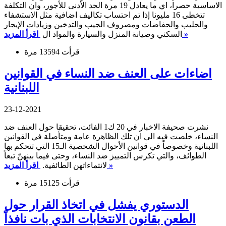
الاساسية حصرا، اي ما يعادل 19 مرة الحد الأدنى للأجور، وان التكلفة
تتخطى 16 مليونا إذا تم احتساب تكاليف اضافية مثل الاستشفاء
والحليب والحفاضات ومصروف الجيب والتدخين وزيادات الإيجار
اقرأ المزيد »
السكني وصيانة المنزل والسيارة والمواد ال
قرأت 13594 مرة
اضاءات على العنف ضد النساء في القوانين
اللبنانية
23-12-2021
نشرت صحيفة الاخبار في 20 ك1 الفائت، تحقيقا حول العنف ضد
النساء، خلصت فيه الى ان تلك الظاهرة عامة ومتأصلة في القوانين
اللبنانية وخصوصاً في قوانين الأحوال الشخصية الـ15 التي تتحكم بها
الطوائف، والتي تكرس التمييز ضد النساء، وحتى فيما بينهنّ تبعاً
اقرأ المزيد »
لانتماءاتهن الطائفية.
قرأت 15125 مرة
الدستوري يفشل في اتخاذ القرار حول
الطعن بقانون الانتخابات الذي بات نافذاً