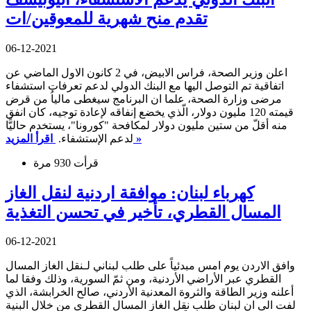
تقدم منح شهرية للمعوقين/ات
06-12-2021
اعلن وزير الصحة، فراس الابيض، في 2 كانون الاول الماضي عن
اتفاقية تم التوصل اليها مع البنك الدولي لدعم تعرفات استشفاء
مرضى وزارة الصحة، علما ان البرنامج سيغطى مالياُ من قرض
قيمته 120 مليون دولار، الّذي يخضع إنفاقه لإعادة توجيه، كان انفق
منه أقلّ من ستين مليون دولار لمكافحة "كورونا"، يستخدم حاليًّا
اقرأ المزيد »
لدعم الإستشفاء.
قرأت 930 مرة
كهرباء لبنان: موافقة اردنية لنقل الغاز
المسال القطري، تأخير في تحسن التغذية
06-12-2021
وافق الاردن يوم امس مبدئياً على طلب لبناني لـنقل الغاز المسال
القطري عبر الأراضي الأردنية، ومن ثمّ السورية، وذلك وفقا لما
أعلنه وزير الطاقة والثروة المعدنية الأردني، صالح الخرابشة، الذي
لفت الى ان لبنان طلب نقل الغاز المسال القطري من خلال البنية