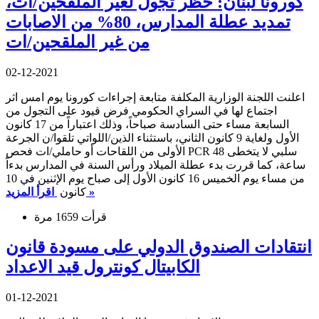
كورونا لبنان: حظر تجول لغير الملقحين/ات،
تمديد عطلة المدارس، 80% من الاصابات
من غير الملقحين/ات
02-12-2021
اعلنت اللجنة الوزارية المكلفة متابعة إجراءات كورونا يوم امس اثر
اجتماع لها في السراي الحكومي فرض قيود على التجول من
السابعة مساء حتى السادسة صباحاً، وذلك اعتباراً من 17 كانون
الأول ولغاية 9 كانون الثاني، باستثناء الذين/اللواتي تلقوا/ن الجرعة
الأولى من اللقاحات أو حاملي/ات فحص PCR سلبي لا يتخطى 48
ساعة، كما قررت بدء عطلة الميلاد ورأس السنة في المدارس بدءاً
من مساء يوم الخميس 16 كانون الأول إلى صباح يوم الإثنين في 10
اقرأ المزيد »
كانون
قرأت 1659 مرة
انتقادات الصندوق الدولي على مسودة قانون
الكابيتال كونترول قيد الاعداد
01-12-2021