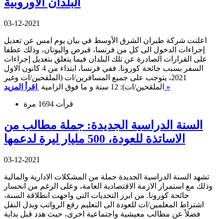
البلدان الاوروبية
03-12-2021
اعلنت شركة طيران الشرق الأوسط في بيان يوم امس عن تعديل
إجراءات الدخول الى كل من فرنسا، قبرص واليونان، وذلك عطفا
على القرارات الصادرة عن تلك البلدان فيما يتعلق بتعديل إجراءات
السفر بسبب جائحة كورونا. ففي فرنسا، ابتداء من 4 كانون الاول
2021، يتوجب على جميع المسافرين/ات (الملقحين/ات وغير
اقرأ المزيد »
الملقحين/ات): 12 سنة و ما فوق الزامية
قرأت 1694 مرة
السنة الدراسية الجديدة: جملة مطالب من
الاساتذة للعودة، 500 مليار ليرة لدعمها
03-12-2021
تشهد السنة الدراسية الجديدة جملة من المشكلات الادارية والمالية
وذلك مع استمرار الازمة الاقتصادية العامة، وعلى الرغم من انحسار
جائحة كورونا. من ابرز التحديات التي واجهت انطلاقة السنة،
اشتراط المعلمين/ات للعودة الى التعليم رفع الرواتب وبدل النقل
فضلاً عن مطالب معيشية واجتماعية اخرى، حيث هدد قبل بداية