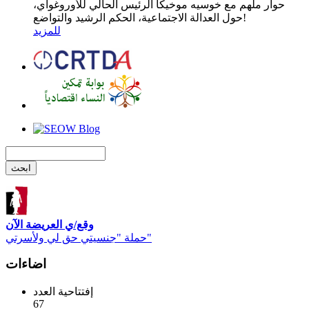
حوار ملهم مع خوسيه موخيكا الرئيس الحالي للأوروغواي،
حول العدالة الاجتماعية، الحكم الرشيد والتواضع!
للمزيد
وقع/ي العريضة الآن
حملة "جنسيتي حق لي ولأسرتي"
اضاءات
إفتتاحية العدد
67