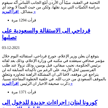
التحتية في العقبة، مبيّناً أن الأردن أبلغ الجانب اللبناني أنّه سيقوم
بدراسة الكميّات التي يريد نقلها، ولكن من حيث المبدأ لا يوجد أي
اقرأ المزيد »
مشاكل.
قرأت 1294 مرة
قرداحي الى الاستقالة والسعودية على
تصلبها
03-12-2021
يتوقع ان يعلن وزير الإعلام، جورج قرداحي، استقالته اليوم خلال
مؤتمر صحافي سيعقده في مكتبه في وزارة الإعلام، وذلك بعد لقائه
برئيس الحكومة، نجيب ميقاتي، قبل يومين، وذلك نزولا عند طلب
الفرنسيين لحل الأزمة، على الرغم من تأكيداته السابقة انه لن
يتراجع عن موقفه، لافتا الى ان المشكلة الراهنة تتجاوزه وتتعلق
بالموقف السعودي من حزب الله. في خلفية الخطوة المفاجئة نسبياً،
اقرأ المزيد »
ذكرت صحيفة الاخبار ان الرئيس
قرأت 1371 مرة
كورونا لبنان: اجراءات جديدة للدخول الى