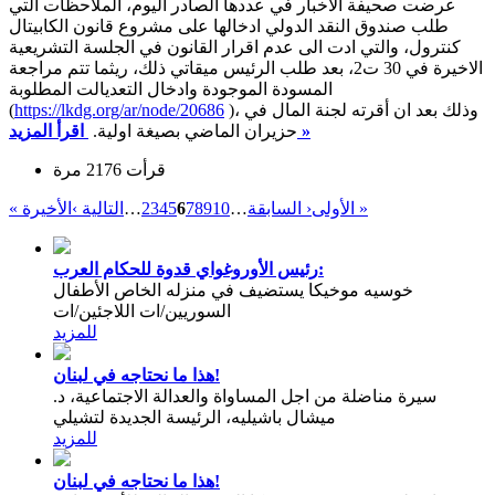
عرضت صحيفة الاخبار في عددها الصادر اليوم، الملاحظات التي
طلب صندوق النقد الدولي ادخالها على مشروع قانون الكابيتال
كنترول، والتي ادت الى عدم اقرار القانون في الجلسة التشريعية
الاخيرة في 30 ت2، بعد طلب الرئيس ميقاتي ذلك، ريثما تتم مراجعة
المسودة الموجودة وادخال التعديالت المطلوبة
)، وذلك بعد ان أقرته لجنة المال في
https://lkdg.org/ar/node/20686
(
اقرأ المزيد »
حزيران الماضي بصيغة اولية.
قرأت 2176 مرة
الأخيرة »
« الأولى
‹ السابقة
…
10
9
8
7
6
5
4
3
2
…
التالية ›
رئيس الأوروغواي قدوة للحكام العرب:
خوسيه موخيكا يستضيف في منزله الخاص الأطفال
السوريين/ات اللاجئين/ات
للمزيد
هذا ما نحتاجه في لبنان!
سيرة مناضلة من اجل المساواة والعدالة الاجتماعية، د.
ميشال باشيليه، الرئيسة الجديدة لتشيلي
للمزيد
هذا ما نحتاجه في لبنان!