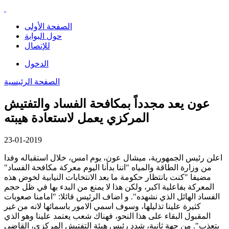
الصفحة الأولى
حول البوابة
للإتصال
الدخول
الصفحة الرئيسية
عون يعد مجدداً بمكافحة الفساد والتفتيش
المركزي يعمل لاستعادة هيبته
23-01-2019
اعلن رئيس الجمهورية، ميشال عون، يوم امس، خلال استقباله وفدا
من وزارة الطاقة والمياه "اننا بدأنا اليوم معركة مكافحة الفساد"
مضيفا "كنت بانتظار حكومة ما بعد الانتخابات النيابية لخوض هذه
المعركة بفاعلية اكبر، ولكن هذا لا يمنع من البدء بها في ظل حجم
الفساد الهائل الذي نشهده". و اضاف الرئيس قائلا: "امامنا صعوبات
كثيرة علينا تذليلها، وسوف اسمي الامور باسمائها لانه من غير
المقبول البقاء على هذا النحو، فهناك شعب يعتمد علينا وهو الذي
يتعذب". من جهة ثانية، شدد رئيس هيئة التفتيش المركزي، القاضي