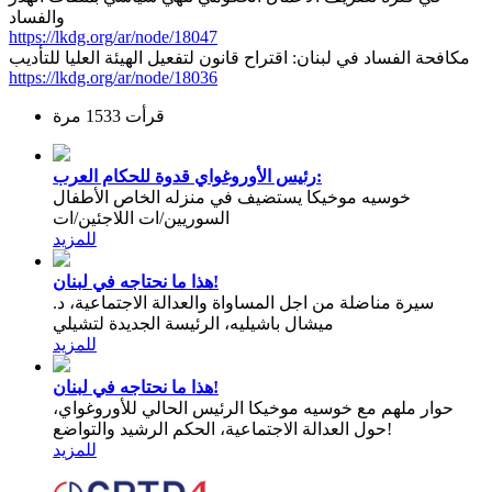
والفساد
https://lkdg.org/ar/node/18047
مكافحة الفساد في لبنان: اقتراح قانون لتفعيل الهيئة العليا للتأديب
https://lkdg.org/ar/node/18036
قرأت 1533 مرة
رئيس الأوروغواي قدوة للحكام العرب:
خوسيه موخيكا يستضيف في منزله الخاص الأطفال
السوريين/ات اللاجئين/ات
للمزيد
هذا ما نحتاجه في لبنان!
سيرة مناضلة من اجل المساواة والعدالة الاجتماعية، د.
ميشال باشيليه، الرئيسة الجديدة لتشيلي
للمزيد
هذا ما نحتاجه في لبنان!
حوار ملهم مع خوسيه موخيكا الرئيس الحالي للأوروغواي،
حول العدالة الاجتماعية، الحكم الرشيد والتواضع!
للمزيد