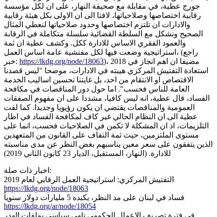
جورج عطية، في مقابلة مع صحيفة النهار، على ان لكل مؤسسة
رقابية اختصاصها وصلاحياتها، لافتا الى ان الاولى بكل هيئة رقابية
والادارات ان تلتزم اختصاصها وحدود صلاحياتها لنعطي المثال
الصحيح ونشكل مع السلطة القضائية سلسلة متكاملة في الرقابة
والعمود الفقري الاساس للادارة ككل. وكشف عطية ان ثمة
استراتيجية وضعت فيها لكل مفتشية عامة اساس العمل، (راجع
)، مضيفا ان اهم انجاز في 2018
https://lkdg.org/node/18063
خبر:
استعادة التفتيش المركزي هيبته في الادارات، موضحا "ليس قصدنا
الاقتصاص او الانتقام من احد، بل غايتنا تحسين اساليب الخدمة
العامة للناس فحسب". اما حول دور المناقصات في مكافحة
الفساد، قال عطية، انه ليس كافيا، مشددا على ان مفهوم الصفقات
العمومية والمناقصات يقتضي ان يكون رؤيويا وجديدا. كما لفت
عطية الى ان النظام الحالي غير كاف لمكافحة الفساد في اطار
التلزيمات، اذ ان المشكلة لا تكمن في الصلاحيات فحسب، انما على
مستوى الملتزمين، حيث ثمة التفاف على القانون من المتعهدين
الذين يتفقون على سعر معين يناسبهم بغض النظر عن مدى مناسبته
للادارة. (النهار، المستقبل، الديار 23 كانون الثاني 2019)
اخبار ذات صلة:
التفتيش المركزي: استراتيجية العمل الرقابي لعام 2019
https://lkdg.org/node/18063
فساد في لبنان على مد النظر، يكبده 5 مليارات دولار سنوياُ
https://lkdg.org/ar/node/18054
في فترة تصريف الاعمال الحكومي تلهي سياسي بملفات الهدر