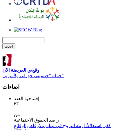
وقع/ي العريضة الآن
حملة "جنسيتي حق لي ولأسرتي"
اضاءات
إفتتاحية العدد
67
من
راصد الحقوق الاجتماعية
كفى استغلالاً: ازمة النزوح في لبنان بالارقام والوقائع