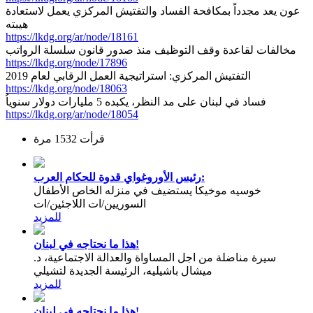
عون يعد مجدداً بمكافحة الفساد والتفتيش المركزي يعمل لاستعادة
هيبته
https://lkdg.org/ar/node/18161
مخالفات لقاعدة وقف التوظيف منذ صدور قانون سلسلة الرواتب
https://lkdg.org/node/17896
التفتيش المركزي: استراتيجية العمل الرقابي لعام 2019
https://lkdg.org/node/18063
فساد في لبنان على مد النظر، يكبده 5 مليارات دولار سنوياُ
https://lkdg.org/ar/node/18054
قرأت 1532 مرة
رئيس الأوروغواي قدوة للحكام العرب:
خوسيه موخيكا يستضيف في منزله الخاص الأطفال
السوريين/ات اللاجئين/ات
للمزيد
هذا ما نحتاجه في لبنان!
سيرة مناضلة من اجل المساواة والعدالة الاجتماعية، د.
ميشال باشيليه، الرئيسة الجديدة لتشيلي
للمزيد
هذا ما نحتاجه في لبنان!