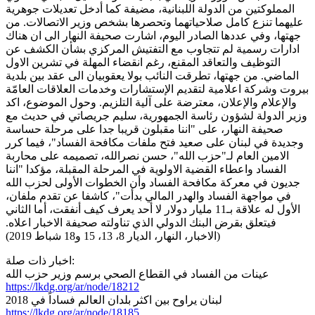
المملوكتين من الدولة اللبنانية، مضيفة كما أدخل تعديلات جوهرية
عليهما تنزع كامل صلاحياتهما وتحصرها بشخص وزير الاتصالات. من
جهتها، وفي عددها الصادر اليوم، اشارت صحيفة النهار الى ان هناك
ادارات رسمية لم تتجاوب مع التفتيش المركزي بشأن الكشف عن
التوظيف والتعاقد المقنع، رغم انقضاء المهلة في تشرين الاول
الماضي. من جهتها، تطرقت النائب بولا يعقوبيان الى عقد بين بلدية
بيروت وشركة اعلامية لتقديم الإستشارات وخدمات العلاقات العامّة
والإعلام والإعلان، معترضة على آلية التلزيم. وحول الموضوع، اكد
وزير الدولة لشؤون رئاسة الجمهورية، سليم جريصاتي في حديث مع
صحيفة النهار، على "اننا مقبلون قريبا جدا على مرحلة حساسة
وجديدة في لبنان على صعيد فتح ملفات مكافحة الفساد"، فيما كرر
الامين العام لـ"حزب الله"، حسن نصرالله، تصميمه على محاربة
الفساد واعطاء القضية الاولوية في المرحلة المقبلة، مؤكدا "اننا
جديون في معركة مكافحة الفساد وأن الخطوات الأولى لحزب الله
في مواجهة الفساد والهدر المالي بدأت"، كاشفا عن تقدم ملفان،
الأول له علاقة بـ11 مليار دولار لا أحد يعرف كيف أنفقت، أما الثاني
فيتعلق بقرض البنك الدولي الذي تناولته صحيفة الاخبار اعلاه.
(الاخبار، النهار، الديار 8، 13، 15 و18 شباط 2019)
اخبار ذات صلة:
عينات من الفساد في القطاع الصحي برسم وزير حزب الله
https://lkdg.org/ar/node/18212
لبنان يراوح بين اكثر بلدان العالم فساداً في 2018
https://lkdg.org/ar/node/18185