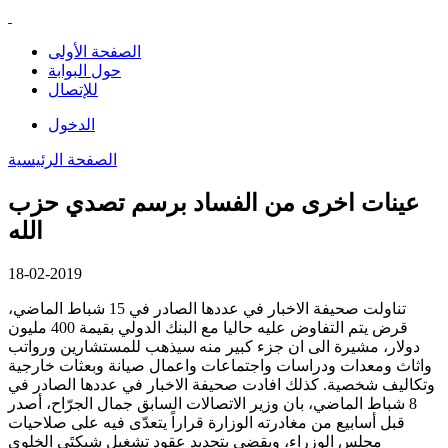
الصفحة الأولى
حول البوابة
للإتصال
الدخول
الصفحة الرئيسية
عينات اخرى من الفساد برسم تصدي حزب
الله
18-02-2019
تناولت صحيفة الاخبار في عددها الصادر في 15 شباط الماضي،
قرض يتم التفاوض عليه حاليا مع البنك الدولي بقيمة 400 مليون
دولار، مشيرة الى ان جزء كبير منه سيذهب للمستشارين ورواتب
واثاث ومعدات ودراسات واجتماعات واعمال صيانة وبعثات خارجية
وتكاليف شخصية. كذلك افادت صحيفة الاخبار في عددها الصادر في
8 شباط الماضي، بان وزير الاتصالات السابق جمال الجرّاح، أصدر
قبل أسابيع من مغادرته الوزارة قراراً يتعدّى فيه على صلاحيات
مجلس الوزراء، ويقضي بتجديد عقود تشغيل شبكتَي الخلوي