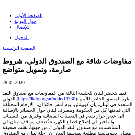
الصفحة الأولى
حول البوابة
للإتصال
الدخول
الصفحة الرئيسية
مفاوضات شاقة مع الصندوق الدولي، شروط
صارمة، وتمويل متواضع
28-05-2020
فيما يتحضر لبنان للجلسة الثالثة من المفاوضات مع صندوق النقد
)، غرد المنسق الخاص للأمم
https://lkdg.org/ar/node/19330
الدولي (
المتحدة في لبنان، يان كوبيتش، يوم امس قائلا ان: "الارقام المختلفة
التي قدمتها كل من الحكومة ومصرف لبنان حول الخسائر بالإضافة
الى عدم احراز تقدم في التعيينات القضائية وغيرها من التعيينات
والتأخير في إصلاح قطاع الكهرباء تُضعف مو قف لبنان في
المناقشات مع صندوق النقد الدولي". من جهتها، نقلت صحيفة
مصادر دبلوماسية مطلعة لصحيفة الديار ان رحلة لبنان مع الصندوق