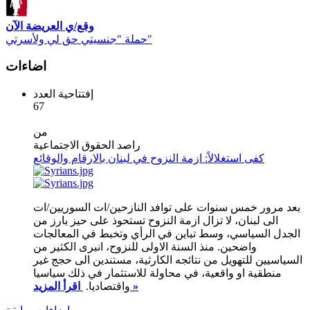
وقع/ي العريضة الآن
حملة "جنسيتي حق لي ولأسرتي"
اضاءات
إفتتاحية العدد
67
من
راصد الحقوق الاجتماعية
كفى استغلالاً: ازمة النزوح في لبنان بالارقام والوقائع
بعد مرور خمس سنوات على توافد النازحين/ات السوريين/ات
الى لبنان، لا تزال ازمة النزوح تستحوذ على حيز بارز من
الجدل السياسي، وسط تباين في الرأي وتخبط في المعالجات
واضحين. منذ السنة الاولى للنزوح، انبرى الكثير من
السياسيين للتهويل من نتائجه الكارثية، مستندين الى حجج غير
منطقية او واقعية، في محاولة للاستثمار في ذلك سياسيا
اقرأ المزيد »
واقتصاديا.