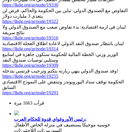
https://lkdg.org/ar/node/19330
التفاوض مع الصندوق الدولي: تباين بين الحكومة والحاكم، قرض لن
يتعدى 3 مليارت دولار
https://lkdg.org/ar/node/19322
لبنان في ازمة اقتصادية: بدء تفاوض صعب مع الصندوق الدولي ولا
نتائج سريعة
https://lkdg.org/ar/node/19316
لبنان بانتظار صندوق النقد الدولي لاعادة اطلاق العجلة الاقتصادية
https://lkdg.org/ar/node/19314
الوزير وزني: الخطة المالية للحكومة ستكون جاهزة في اسابيع
وستلبي توصيات صندوق النقد
https://lkdg.org/ar/node/19309
وفد صندوق الدولي ينهي زيارته بتكتم وترحيب فرنسي بتدخله!
https://lkdg.org/ar/node/19255
الحكومة توقف سداد اليوروبوندز وتنتفض على النموذج الاقتصادي
السابق
https://lkdg.org/ar/node/19291
قرأت 1663 مرة
رئيس الأوروغواي قدوة للحكام العرب:
خوسيه موخيكا يستضيف في منزله الخاص الأطفال
السوريين/ات اللاجئين/ات