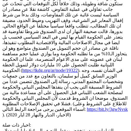
ستكون شاقة وطويلة، وذلك خلافاً لكل التوقعات التي تتحدّث عن
جانب تفاؤلي في عملية التفاوض، كاشفة نقلا عن مصادر ان
السياسة ليست غائبة عن تلك المفاوضات، وذلك بدءاً من شرط
إقفال المعابر غير الشرعية، وقف التهريب وضبط الحدود، مضيفة
ان تلك المطالب، تتطلّب واقعاً سياسياً مختلفاً عن الواقع الحالي.
بدورها، قالت صحيفة النهار ان لدى الصندوق شروطا تفاوضية قد
يتعذر على الحكومة القيام بها ليس في البعد السياسي فحسب بل
ايضا في مجال الاصلاحات المالية والاقتصادية المطلوب تنفيذها،
ناقلة عن مصادر ان حجم التمويل من الصندوق متواضع وهو لن
يتحاوز الـ10% من ما تطلبه الحكومة وما يوازي عمليا حجم مساهمة
لبنان في عضويته على مدى الاعوام المنصرمة، علما ان الحكومة
اللبنانية طلبت الحصول على 10 مليارات دولار لتمويل الخطة
). في الشأن نفسه، وجه
https://lkdg.org/ar/node/19322
الحكومية (
الوزير السابق كميل أبو سليمان، بالتعاون مع عدد من جمعيات
وشخصيات المجتمع المدني، رسالة إلى الصندوق تتضمن عدداً من
الشروط المسبقة التي يجب أن ينفذها المجلس النيابي والحكومة
لمصلحة الشعب اللبناني قبل الحصول على أي مساعدة مالية من
الصندوق، موضحا ان الشروط قدمت لأن المجلس النيابي والحكومة
فشلا في تحقيق الإصلاحات المطلوبة. (للاطلاع على الشروط وعلى
https://bit.ly/3gwNvsk
اسماء الموقعين يرجى مراجعة الرابط التالي:
). (الاخبار، الديار والنهار 28 ايار 2020)
اخبار ذات صلة:
التزامات سيدر تنخفض بمقدار النصف الى 6.4 مليارات دولار