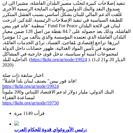
تنفيذ إصلاحات كبيرة لتجنّب مصير البلدان الفاشلة، مشيرا الى ان
صندوق النقد والبنك الدوليين والجهات المانِحة الرسمية الأخرى
عَلّقت الدعم المالي للبنان بشكل أساسي بسبب الفشل المتكرر
للطبقة السياسية في تنفيذ الإصلاحات الرئيسية. للتذكير، ادرجت
منظمة "فاند فور بيس" Fund For Peace لبنان في لائحة البلدان
الفاشلة، وذلك بعد حصوله على 84.7 نقطة من اصل 128 ضمن معيار
البلدان الفاشلة الذي تعتمده المؤسسة والذي يتألف من 12 مؤشرا
ابرزها: تراجع إقتصادي مُفاجئ، الفساد، تردّي الخدمات العامّة،
صعوبة في تأمين المواد الغذائية، ظهور حصانات داخل الدولة
لمجموعات أمنية أو سياسية، تدخل قوى خارجية في المشاكل
). (الديار 20 و21 ك1
https://lkdg.org/ar/node/19924
الداخلية للبلد. (
2020)
اخبار سابقة ذات صلة:
"فاند فور بيس" يصنف لبنان بلداً فاشلاً!
https://lkdg.org/ar/node/19924
البنك الدولي: مليار دولار لدعم الاقتصاد اللبناني و200 مليوناً
لمساعدة الفقراء
https://lkdg.org/ar/node/19750
قرأت 1149 مرة
رئيس الأوروغواي قدوة للحكام العرب: