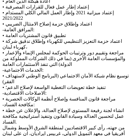
• اعادة هيكلة الدين العام
• إعتماد إطار عمل فعال للقرارات المصرفية
• إعتماد ميزانية 2021 وإطار العمل المالي الكلي المستدام
2021/2022
• اعتماد وإطلاق حزمة إصلاح الامتثال الضريبي
-المرافق العامة:
• تطبيق قانون المشتريات العامة
• اعتماد حزمة التعزيز التنظيمي للكهرباء وإطلاق تدقيق شركة
كهرباء لبنان،
• مراجعة وتقييم دور وترتيبات الحوكمة لمجلس الإنماء والإعمار
والمؤسسات العامة الأخرى (بما في ذلك الشركات المملوكة من
الدولة) التي تنفذ الاستثمارات العامة
-الخدمات الاجتماعية:
• توسيع نظام شبكة الأمان الاجتماعي (البرنامج الوطني لاستهداف
الفقر)
• تنفيذ خطة تعويضات التغطية الواسعة لإصلاح الدعم؛
-الاصلاحات الاقتصادية:
• مراجعة قانون المنافسة وإصلاح أنظمة الوكالات الحصرية
-مكافحة الفساد:
• انشاء لجنة رفيعة المستوى لإصلاح العدالة، والإعلان عن خطة
عمل لتحسين العدالة وسيادة القانون وتنفيذ استراتيجية مكافحة
الفساد.
من جهته، رأى كبير الاقتصاديين لمنطقة الشرق الأوسط وشمال
أفريقيا في معهد التمويل الدولي، غربيس ايراديان، ان على لبنان