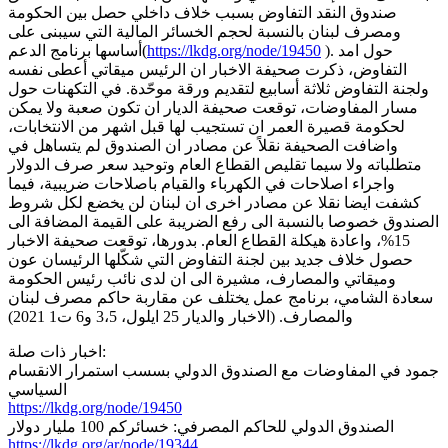
صندوق النقد التفاوض بسبب خلاف داخلي حصل بين الحكومة
ومصرف لبنان بالنسبة لحجم الخسائر المالية التي سيبنى على
). حول امد
https://lkdg.org/node/19450
أساسها برنامج الدعم(
التفاوض، ذكرت صحيفة الاخبار ان الرئيس ميقاتي أعطى نفسه
ولجنة التفاوض ثلاثة أسابيع لتقديم ورقة موحّدة. في التكهنات حول
مسار المفاوضات، توقعت صحيفة الديار ان تكون صعبة ولا يمكن
لحكومة قصيرة العمر ان تستجيب لها قبل اشهر من الانتخابات،
واضافت الصحيفة نقلاً عن مصادر ان الصندوق لم يتساهل في
متطلباته ولا سيما تقليص القطاع العام وتوحيد سعر صرف الدولار
واجراء اصلاحات في الكهرباء والقيام باصلاحات ضريبية، فيما
كشفت ايضا نقلا عن مصادر اخرى ان لبنان لن يخضع لكل شروط
الصندوق خصوصا بالنسبة الى رفع الضريبة على القيمة المضافة الى
15%، واعادة هيكلة القطاع العام. بدورها، توقعت صحيفة الاخبار
حصول خلاف جديد بين لجنة التفاوض التي شكّلها الرئيسان عون
وميقاتي والمصارف، مشيرة الى ان لدى نائب رئيس الحكومة
سعادة الشامي، برنامج عمل يختلف عن مقاربة حاكم مصرف لبنان
والمصارف. (الاخبار والديار 25 ايلول، 3،5 و6 ت1 2021)
اخبار ذات صلة:
جمود في المفاوضات مع الصندوق الدولي بسسب استمرار الانقسام
السياسي
https://lkdg.org/node/19450
الصندوق الدولي للحاكم المصرفي: خسائركم 100 مليار دولار
https://lkdg.org/ar/node/19344