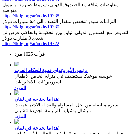
مفاوضات شاقة مع الصندوق الدولي، شروط صارمة، وتمويل
متواضع
https://lkdg.org/ar/node/19338
التزامات سيدر تنخفض بمقدار النصف الى 6.4 مليارات دولار
https://lkdg.org/ar/node/19330
التفاوض مع الصندوق الدولي: تباين بين الحكومة والحاكم، قرض لن
يتعدى 3 مليارت دولار
https://lkdg.org/ar/node/19322
قرأت 1025 مرة
رئيس الأوروغواي قدوة للحكام العرب:
خوسيه موخيكا يستضيف في منزله الخاص الأطفال
السوريين/ات اللاجئين/ات
للمزيد
هذا ما نحتاجه في لبنان!
سيرة مناضلة من اجل المساواة والعدالة الاجتماعية، د.
ميشال باشيليه، الرئيسة الجديدة لتشيلي
للمزيد
هذا ما نحتاجه في لبنان!
حوار ملهم مع خوسيه موخيكا الرئيس الحالي للأوروغواي،