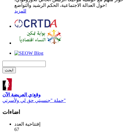
حول العدالة الاجتماعية، الحكم الرشيد والتواضع!
للمزيد
وقع/ي العريضة الآن
حملة "جنسيتي حق لي ولأسرتي"
اضاءات
إفتتاحية العدد
67