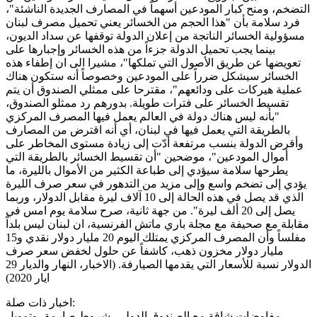
التضخم، ومنح كبار المودعين أسهماً في المصارف الجديدة الناشئة"،
فرد سلامة بأن "هذا الحجم من الخسائر يعني تحميل مصرف لبنان
مسؤولية الخسائر الناتجة من إعلان الدولة توقفها عن سداد الديون،
بينما يجب تحميل الدولة جزءاً من هذه الخسائر وإجبارها على
تعويضها عن طريق الأصول التي تملكها"، مشيرا الى ان إطفاء هذه
الخسائر سيشكل ضرراً على المودعين وخصوصاً أنه ستكون هناك
عملية هيركات على ودائعهم"، مقترحا على ممثلي الصندوق أن يتم
تقسيط الخسائر على فترات طويلة. بدورهم رد ممثلو الصندوق،
"بأنه ليس هناك دولة في العالم يعمل فيها المصرف المركزي
بالطريقة التي يعمل فيها في لبنان، أي أنه اقترض من المصارف
وأقرض الدولة بنسب مرتفعة أدّت إلى زيادة مستوى المخاطر على
أموال المودعين"، موضحين "أن تقسيط الخسائر بالطريقة التي
يطرحها سلامة سيؤدي إلى طباعة الكثير من الأموال بالليرة، ما
يؤدي إلى تضخم واسع وإلى مزيد من التدهور في سعر صرف الليرة
الذي قد يصل في هذه الحالة إلى 10 آلاف ليرة مقابل الدولار، وربما
يصل إلى 20 ألف ليرة". من جهة ثانية، صرح سلامة يوم امس في
مقابلة مع صحيفة مع مجلة باري ماتش الفرنسية، ان لبنان ليس بلداً
مفلساً وأن المصرف المركزي يمتلك اليوم 20 مليار دولار نقدي و15
مليار دولار مخزون ذهب، كاشفاً عن حلول لخفض سعر صرف
الدولار نسبة للأسعار التي يقدمها الصيارفة. (الاخبار، النهار والديار 29
ايار 2020)
اخبار ذات صلة:
مفاوضات شاقة مع الصندوق الدولي، شروط صارمة، وتمويل