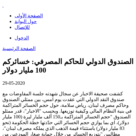
الصفحة الأولى
حول البوابة
للإتصال
الدخول
الصفحة الرئيسية
الصندوق الدولي للحاكم المصرفي: خسائركم
100 مليار دولار
29-05-2020
كشفت صحيفة الاخبار عن سجال شهدته جلسة المفاوضات مع
صندوق النقد الدولي التي عقدت يوم امس، بين ممثلي الصندوق
وحاكم مصرف لبنان، رياض سلامة، حول حجم الخسائر المتراكمة
في بنية النظام المالي وكيفية توزيعها. وبحسب "الاخبار"، قدر ممثلو
الصندوق "حجم الخسائر المتراكمة بـ150 ألف مليار ليرة (100 مليار
دولار)، اي بما يوازي حجم الخسائر التي حدّدتها خطة الحكومة (نحو
83 مليار دولار) باستثناء قيمة الذهب الذي يملكه مصرف لبنان"،
مطالبين "بتوزيع الخسائر من خلال حماية صغار المودعين من