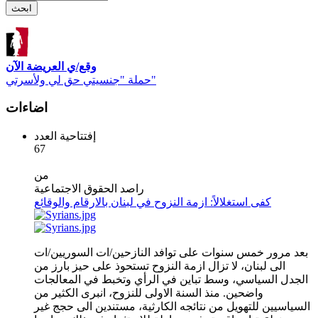
وقع/ي العريضة الآن
حملة "جنسيتي حق لي ولأسرتي"
اضاءات
إفتتاحية العدد
67
من
راصد الحقوق الاجتماعية
كفى استغلالاً: ازمة النزوح في لبنان بالارقام والوقائع
بعد مرور خمس سنوات على توافد النازحين/ات السوريين/ات
الى لبنان، لا تزال ازمة النزوح تستحوذ على حيز بارز من
الجدل السياسي، وسط تباين في الرأي وتخبط في المعالجات
واضحين. منذ السنة الاولى للنزوح، انبرى الكثير من
السياسيين للتهويل من نتائجه الكارثية، مستندين الى حجج غير