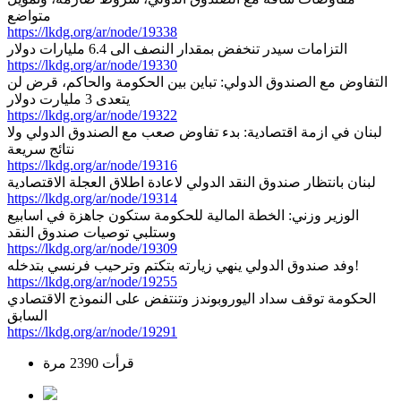
متواضع
https://lkdg.org/ar/node/19338
التزامات سيدر تنخفض بمقدار النصف الى 6.4 مليارات دولار
https://lkdg.org/ar/node/19330
التفاوض مع الصندوق الدولي: تباين بين الحكومة والحاكم، قرض لن
يتعدى 3 مليارت دولار
https://lkdg.org/ar/node/19322
لبنان في ازمة اقتصادية: بدء تفاوض صعب مع الصندوق الدولي ولا
نتائج سريعة
https://lkdg.org/ar/node/19316
لبنان بانتظار صندوق النقد الدولي لاعادة اطلاق العجلة الاقتصادية
https://lkdg.org/ar/node/19314
الوزير وزني: الخطة المالية للحكومة ستكون جاهزة في اسابيع
وستلبي توصيات صندوق النقد
https://lkdg.org/ar/node/19309
وفد صندوق الدولي ينهي زيارته بتكتم وترحيب فرنسي بتدخله!
https://lkdg.org/ar/node/19255
الحكومة توقف سداد اليوروبوندز وتنتفض على النموذج الاقتصادي
السابق
https://lkdg.org/ar/node/19291
قرأت 2390 مرة