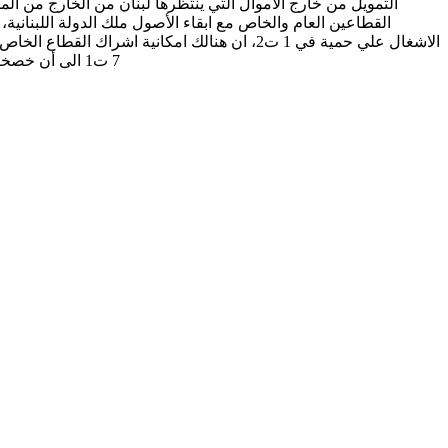
التمويل من خارج الأموال التي ينتظرها لبنان من الخارج من الم
القطاعين العام والخاص مع ابقاء الأصول ملك الدولة اللبنانية
الاشغال علي حمية في 1 ت2، ان هنالك امكانية ا
7 ت1 الى أن خصخصة بعض أصول الدولة أمر مطروح لاسيما للقطاعات التي أبدت فشلها، منها موضوع الطاقة. (الديار والاخبار 30 ايلول، 8 ت1، و و8 ت2 2021)