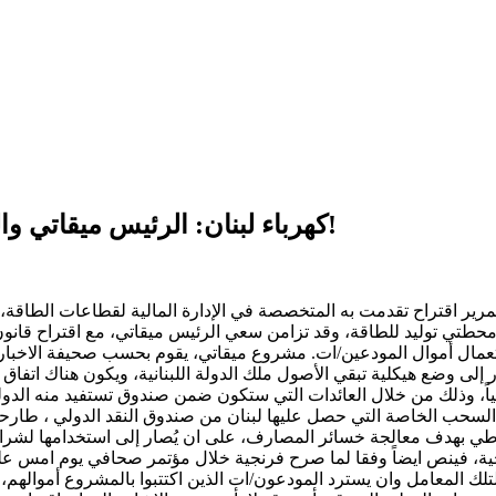
كهرباء لبنان: الرئيس ميقاتي والنائب فرنجية لانشاء محطات باموال المودعين!
رير اقتراح تقدمت به المتخصصة في الإدارة المالية لقطاعات الطاقة، 
 محطتي توليد للطاقة، وقد تزامن سعي الرئيس ميقاتي، مع اقتراح قانو
على تأمين الكهرباء 24/24 ايضاً من خلال استعمال أموال المودعين/ات. مشروع ميقاتي، يقوم
 إلى وضع هيكلية تبقي الأصول ملك الدولة اللبنانية، ويكون هناك اتفا
اً، وذلك من خلال العائدات التي ستكون ضمن صندوق تستفيد منه الدول
 السحب الخاصة التي حصل عليها لبنان من صندوق النقد الدولي ، طارحاً
رنجية، فينص ايضاً وفقا لما صرح فرنجية خلال مؤتمر صحافي يوم امس عل