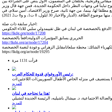
حي ميقاتي وفرنجية، يختلفان في المضمون، الاول ينص على الشراكة بين
ضوح تبايناً في وجهات النظر داخل الحكومة الجديدة، فمن جهة قال وزير
ة ولا بيع مطلقا لها، بينما، من جهة ثانية، صرح وزير الاقتصاد، أمين سلام، في
اخبار سابقة ذات صلة:
الدفع بالخصخصة في لبنان في ظل تقييمدولي سلبي للاداء الحكومي!
https://lkdg.org/node/17208
الحريري يسابق المؤتمرات الدوليةدافعاً بالخصخصة
http://lkdg.org/ar/node/17204
https://lkdg.org/ar/node/19295
قرأت 1131 مرة
رئيس الأوروغواي قدوة للحكام العرب:
يستضيف في منزله الخاص الأطفال السوريين/ات اللاجئين/ات
للمزيد
هذا ما نحتاجه في لبنان!
عدالة الاجتماعية، د. ميشال باشيليه، الرئيسة الجديدة لتشيلي
للمزيد