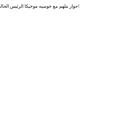
حوار ملهم مع خوسيه موخيكا الرئيس الحالي للأوروغواي، حول العدالة الاجتماعية، الحكم الرشيد والتواضع!