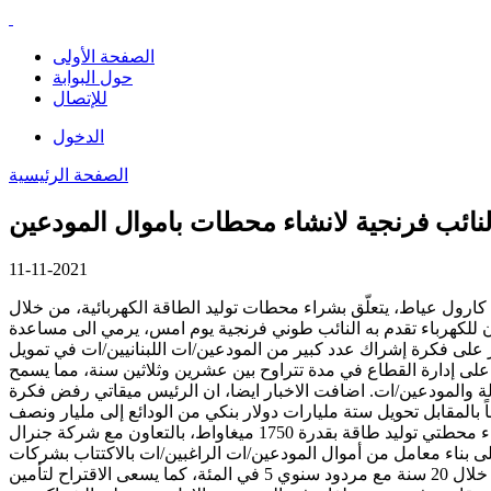
الصفحة الأولى
حول البوابة
للإتصال
الدخول
الصفحة الرئيسية
11-11-2021
كارول عياط، يتعلّق بشراء محطات توليد الطاقة الكهربائية، من خلال
ن للكهرباء تقدم به النائب طوني فرنجية يوم امس، يرمي الى مساعدة
 بحسب صحيفة الاخبار على فكرة إشراك عدد كبير من المودعين/ات اللبنانيين/ات في تمويل
ق على إدارة القطاع في مدة تتراوح بين عشرين وثلاثين سنة، مما يسمح
ة والمودعين/ات. اضافت الاخبار ايضا، ان الرئيس ميقاتي رفض فكرة
 بالمقابل تحويل ستة مليارات دولار بنكي من الودائع إلى مليار ونصف
مليار من الدولار الطازج التي يحتفظ بها مصرف لبنان من الاحتياطي بهدف معالجة خسائر المصارف، على ان يُصار إلى استخدامها لشراء محطتي توليد طاقة بقدرة 1750 ميغاواط، بالتعاون مع شركة جنرال
ى بناء معامل من أموال المودعين/ات الراغبين/ات بالاكتتاب بشركات
خاصة وامتلاك أسهم تُطرح لاحقاً في البورصة، ليصبحوا هم المالكين لتلك المعامل وان يسترد المودعون/ات الذين اكتتبوا بالمشروع أموالهم، خلال 20 سنة مع مردود سنوي 5 في المئة، كما يسعى الاقتراح لتأمين