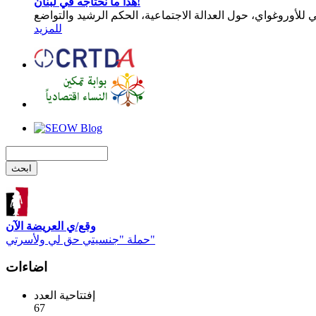
هذا ما نحتاجه في لبنان!
للمزيد
وقع/ي العريضة الآن
حملة "جنسيتي حق لي ولأسرتي"
اضاءات
إفتتاحية العدد
67