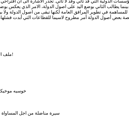
ؤسسات الدولية التي قد تأتي وقد لا تأتي. تجدر الاشارة الى ان اقترا
، بينما يطالب الثاني بوضع اليد على اصول الدولة، الامر الذي يعكس بو
شراك القطاع الخاص للمساهمة في تطوير المرافق العامة لكنها تبقى من اصول الدول
ملف الكهرباء الشائك: محطة سلعاتامقابل الزهراني وعودة لنغمة الخصخصة!
خوسيه موخيكا 
سيرة مناضلة من اجل المساواة وال