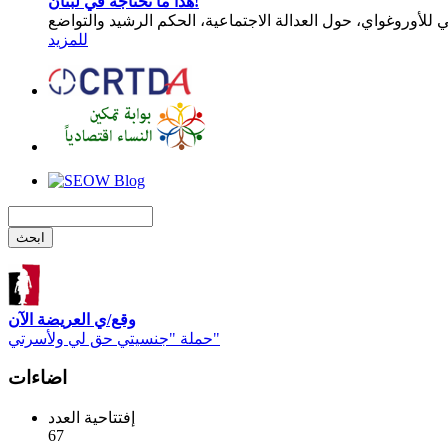
هذا ما نحتاجه في لبنان!
للمزيد
وقع/ي العريضة الآن
حملة "جنسيتي حق لي ولأسرتي"
اضاءات
إفتتاحية العدد
67