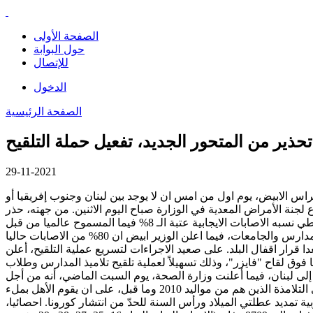
الصفحة الأولى
حول البوابة
للإتصال
الدخول
الصفحة الرئيسية
 تحذير من المتحور الجديد، تفعيل حملة التلقيح
29-11-2021
اس الابيض، يوم اول من امس ان لا يوجد بين لبنان وجنوب إفريقيا أو
جنة الأمراض المعدية في الوزارة صباح اليوم الاثنين. من جهته، حذر
رئيس لجنة الصحة النيابية، عاصم عراجي في كلمة له في 24 تشرين الثاني من ان الوضع الصحي اليوم مقلق موضحا ان ما يدعو للقلق هو تخطي نسبه الاصابات الايجابية عتبة الـ 8% فيما المسموح عالميا من قبل
منظمة الصحة العالمية هو 5%، ارتفاع عدد الوفيات من الوباء، شغور فقط حوالي 400 سرير في غرف العناية الفائقة، وتزايد التفشي في المدارس والجامعات، فيما اعلن الوزير ابيض ان 80% من الاصابات حاليا
كز في الغالب في المناطق التي سجلت ادنى نسبة تلقيح لافتا الى رفع جهوزية المستشفيات بمعدل 30% ومستبعدا قرار اقفال البلد. على صعيد الاجراءات لتسريع عملية التلقيح، أعلن
 للقاح المضاد لكورونا" عبد الرحمن البزري، أن اللجنة أوصت بإعطاء مختلف الفئات العمرية من سنّ 12 سنة وما فوق لقاح "فايزر"، وذلك تسهيلاً لعملية تلقيح تلاميذ المدارس وطلاب
إلى لبنان، فيما أعلنت وزارة الصحة، يوم السبت الماضي، أنه من أجل
تسريع عمليّة تلقيح التلامذة داخل المؤسّسات التربويّة، ستقوم كل مؤسّسة تربويّة بإرسال نموذج الموافقة على إعطاء اللّقاح إلى ذوي التلامذة الذين هم من مواليد 2010 وما قبل، على ان يقوم الأهل بملء
ورونا على وزارة التربية تمديد عطلتي الميلاد ورأس السنة للحدّ من انتشار كورونا. احصائيا،