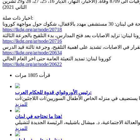
سجلت الفترة الممتدة من 15 الى 28 تشرين الثاني، 14624 اصابة جديدة و127 وفاة، ليرتفع بذلك مجموع الاصابات الى 668087 اصابة والوفيات الى 8709 وفاة. (الاخبار، النهار، الديار 16، 25، 27، 28 و29 تشرين
الثاني 2021)
اخبار ذات صلة:
ى مهدد بالاقفال، شكوك حول مواجهة كورونا
https://lkdg.org/ar/node/20718
نا لبنان: تزايد الاصابات بعد فتح المدارس، بدء التلقيح بالجرعة الثالثة
https://lkdg.org/ar/node/20716
تقرار في الاصابات، تشديد على اهمية التلقيح، وجرعة ثالثة قيد الدرس
https://lkdg.org/ar/node/20634
كورونا لبنان: تمديد التعبئة العامة حتى اخر العام الحالي
https://lkdg.org/ar/node/20622
قرأت 1805 مرات
رئيس الأوروغواي قدوة للحكام العرب:
يستضيف في منزله الخاص الأطفال السوريين/ات اللاجئين/ات
للمزيد
هذا ما نحتاجه في لبنان!
عدالة الاجتماعية، د. ميشال باشيليه، الرئيسة الجديدة لتشيلي
للمزيد