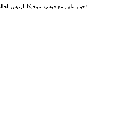
حوار ملهم مع خوسيه موخيكا الرئيس الحالي للأوروغواي، حول العدالة الاجتماعية، الحكم الرشيد والتواضع!