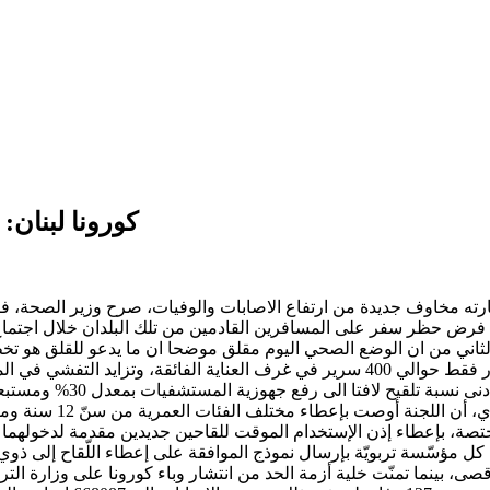
كورونا لبنان:
ارته مخاوف جديدة من ارتفاع الاصابات والوفيات، صرح وزير الصحة، فر
ة فرض حظر سفر على المسافرين القادمين من تلك البلدان خلال اجتماع ل
هي لغير الملقحين/ات وتتر
رئيس "اللجنة الوطنية
مختصة، بإعطاء إذن الإستخدام الموقت للقاحين جديدين مقدمة لدخولهما 
ا وإعادتها إلى المدرسة خلال 48 ساعة كحد أقصى، بينما تمنّت خلية أزمة الحد من انتشار وباء ك