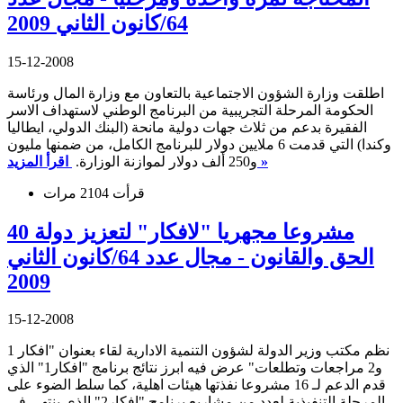
64/كانون الثاني 2009
15-12-2008
اطلقت وزارة الشؤون الاجتماعية بالتعاون مع وزارة المال ورئاسة
الحكومة المرحلة التجريبية من البرنامج الوطني لاستهداف الاسر
الفقيرة بدعم من ثلاث جهات دولية مانحة (البنك الدولي، ايطاليا
وكندا) التي قدمت 6 ملايين دولار للبرنامج الكامل، من ضمنها مليون
اقرأ المزيد »
و250 ألف دولار لموازنة الوزارة.
قرأت 2104 مرات
40 مشروعا مجهريا "لافكار" لتعزيز دولة
الحق والقانون - مجال عدد 64/كانون الثاني
2009
15-12-2008
نظم مكتب وزير الدولة لشؤون التنمية الادارية لقاء بعنوان "افكار 1
و2 مراجعات وتطلعات" عرض فيه ابرز نتائج برنامج "افكار1" الذي
قدم الدعم لـ 16 مشروعا نفذتها هيئات اهلية، كما سلط الضوء على
المرحلة التنفيذية لعدد من مشاريع برنامج "افكار2" الذي ينتهي في