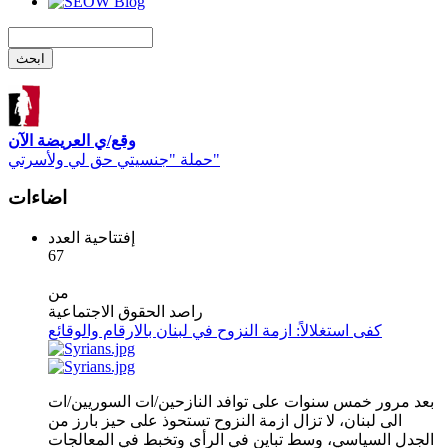
وقع/ي العريضة الآن
حملة "جنسيتي حق لي ولأسرتي"
اضاءات
إفتتاحية العدد
67
من
راصد الحقوق الاجتماعية
كفى استغلالاً: ازمة النزوح في لبنان بالارقام والوقائع
بعد مرور خمس سنوات على توافد النازحين/ات السوريين/ات
الى لبنان، لا تزال ازمة النزوح تستحوذ على حيز بارز من
الجدل السياسي، وسط تباين في الرأي وتخبط في المعالجات