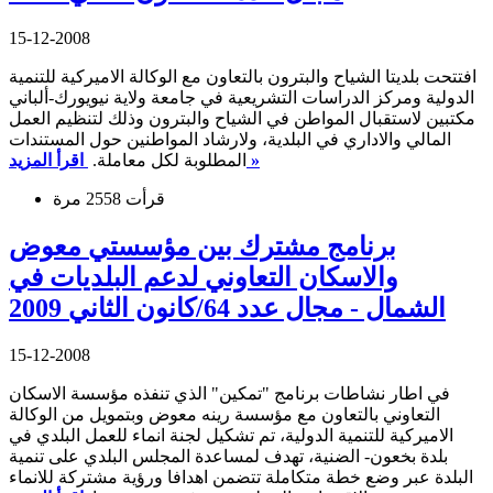
15-12-2008
افتتحت بلديتا الشياح والبترون بالتعاون مع الوكالة الاميركية للتنمية
الدولية ومركز الدراسات التشريعية في جامعة ولاية نيويورك-ألباني
مكتبين لاستقبال المواطن في الشياح والبترون وذلك لتنظيم العمل
المالي والاداري في البلدية، ولارشاد المواطنين حول المستندات
اقرأ المزيد »
المطلوبة لكل معاملة.
قرأت 2558 مرة
برنامج مشترك بين مؤسستي معوض
والاسكان التعاوني لدعم البلديات في
الشمال - مجال عدد 64/كانون الثاني 2009
15-12-2008
في اطار نشاطات برنامج "تمكين" الذي تنفذه مؤسسة الاسكان
التعاوني بالتعاون مع مؤسسة رينه معوض وبتمويل من الوكالة
الاميركية للتنمية الدولية، تم تشكيل لجنة انماء للعمل البلدي في
بلدة بخعون- الضنية، تهدف لمساعدة المجلس البلدي على تنمية
البلدة عبر وضع خطة متكاملة تتضمن اهدافا ورؤية مشتركة للانماء