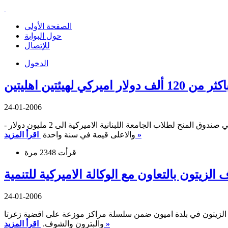
الصفحة الأولى
حول البوابة
للإتصال
الدخول
كي لهيئتين اهليتين
24-01-2006
- الجامعة اللبنانية الاميركية: 96118 دولار كمنح للطلاب تجدر الاشارة الى ان هذه التقدمة ترفع قيمة مساهمة حكومة الولايات المتحدة في صندوق المنح لطلاب الجامعة اللبنانية الاميركية الى 2 مليون دولار
اقرأ المزيد »
والاعلى قيمة في سنة واحدة
قرأت 2348 مرة
ون بالتعاون مع الوكالة الاميركية للتنمية
24-01-2006
 الزيتون في بلدة اميون ضمن سلسلة مراكز موزعة على اقضية زغرتا
اقرأ المزيد »
والبترون والشوف.