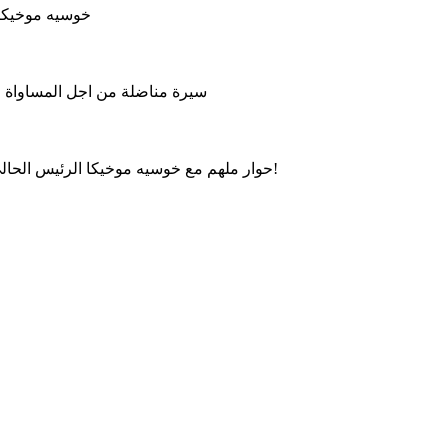
خوسيه موخيكا 
سيرة مناضلة من اجل المساواة وال
حوار ملهم مع خوسيه موخيكا الرئيس الحالي للأوروغواي، حول العدالة الاجتماعية، الحكم الرشيد والتواضع!