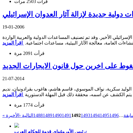
قرأت 2503 مرات
 دولية جديدة لإزالة آثار العدوان الإسرائيلي
19-01-2006
لإسرائيلي الأخير. وقد تم تصنيف المساعدات الدولية والعربية الواردة
نشاءات العامة، معالجة الآثار البيئية، مساعدات اجتماعية.
قرأت 2091 مرة
21-07-2014
لطعن بالقانون أمام المجلس الدستوري وهم: الوليد سكرية، نواف الموسوي، قاسم هاشم، هاغوب بقرادونيان، نديم
لم يتم الكشف عن اسمه، محققة ذلك قبل المهلة الدستورية
قرأت 1774 مرة
ابقة
…
1496
1495
1494
1493
1492
1491
1490
1489
1488
التالية ›
رئيس الأوروغواي قدوة للحكام العرب: