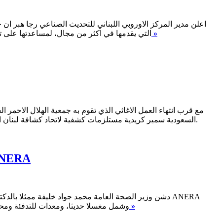
اقرأ المزيد »
التي يقدمها في اكثر من مجال، لمساعدتها على تحسين قد
مع قرب انتهاء العمل الاغاثي الذي تقوم به جمعية الهلال الاحمر ا
السعودية سمير كريدية مستلزمات كشفية لاتحاد كشافة لبنان الذي خسر الكثير من معداته خلال العدوان الاسرائيلي الاخير على لبنان، حيث ستوزع تلك المستلزمات بدورها على 29 جمعية كشفية فيما بعد.
اقسام جديدة في دار العجزة الاسلامية بقيمة 2.5 مليون دولار وبد
دشن وزير الصحة العامة محمد جواد خليفة ممثلا بالدكتو
اقرأ المزيد »
وشمل مغسلا حديثا، ومعدات للتدفئة ومحط