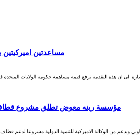
مساعدتين اميركيتين باكثر من 120 ألف دولار امير
مؤسسة رينه معوض تطلق مشروع قطاف الزيت
ي وبدعم من الوكالة الاميركية للتنمية الدولية مشروعا لدعم قطاف