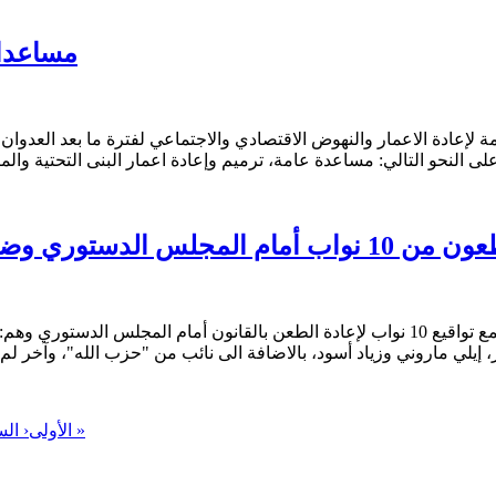
مساعدات
لإعادة الاعمار والنهوض الاقتصادي والاجتماعي لفترة ما بعد العدوان ا
لى النحو التالي: مساعدة عامة، ترميم وإعادة اعمار البنى التحتية والم
 نواب أمام المجلس الدستوري وضغوط على اخرين حول قانون الايجارات الجديد
افادت لجان المستأجرين، نقلا عن صحيفة النهار، انها استطاعت جمع تواقيع 10 نواب لإعادة ا
ر، إيلي ماروني وزياد أسود، بالاضافة الى نائب من "حزب الله"، وآخر 
الأخيرة »
« الأولى
‹ الس