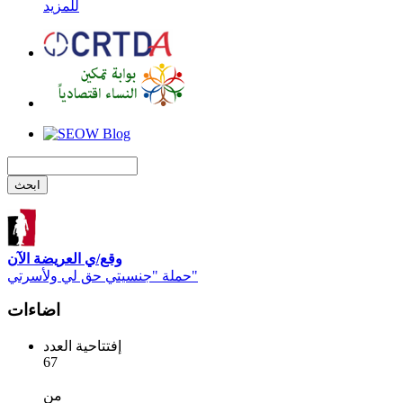
للمزيد
وقع/ي العريضة الآن
حملة "جنسيتي حق لي ولأسرتي"
اضاءات
إفتتاحية العدد
67
من