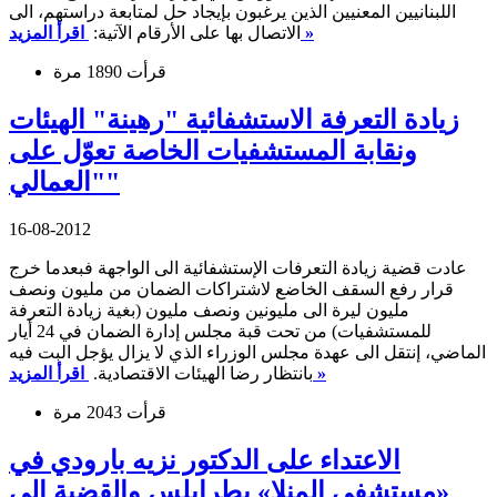
اللبنانيين المعنيين الذين يرغبون بإيجاد حل لمتابعة دراستهم، الى
اقرأ المزيد »
الاتصال بها على الأرقام الآتية:
قرأت 1890 مرة
زيادة التعرفة الاستشفائية "رهينة" الهيئات
ونقابة المستشفيات الخاصة تعوّل على
"العمالي"
16-08-2012
عادت قضية زيادة التعرفات الإستشفائية الى الواجهة فبعدما خرج
قرار رفع السقف الخاضع لاشتراكات الضمان من مليون ونصف
مليون ليرة الى مليونين ونصف مليون (بغية زيادة التعرفة
للمستشفيات) من تحت قبة مجلس إدارة الضمان في 24 أيار
الماضي، إنتقل الى عهدة مجلس الوزراء الذي لا يزال يؤجل البت فيه
اقرأ المزيد »
بانتظار رضا الهيئات الاقتصادية.
قرأت 2043 مرة
الاعتداء على الدكتور نزيه بارودي في
«مستشفى المنلا» بطرابلس والقضية إلى