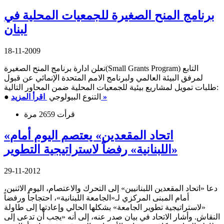
برنامج المنح الصغيرة للجمعيات المحلية في
لبنان
18-11-2009
تعلن ادارة برنامج المنح الصغيرة(Small Grants Program) التابع
لمرفق البيئة العالمي ولبرنامج الامم المتحدة الإنمائي عن قبول
طلبات تمويل لمشاريع بيئية للجمعيات المحلية ضمن المحاور التالية:
اقرأ المزيد »
● التنوع البيولوجي
قرأت 2659 مرة
«اتحاد المقعدين» يعتصم اليوم أمام
«اللبنانية» رفضاً لاستراتيجية التطوير
29-11-2012
دعا «اتحاد المقعدين اللبنانيين» إلى التحرك والاعتصام، اليوم الاثنين،
أمام المبنى المركزي لـ«الجامعة اللبنانية»، احتجاجاً ورفضاً
«لاستراتيجية تطوير الجامعة» بشكلها الحالي وإعادتها إلى طاولة
النقاش. وأشار الاتحاد في بيان صدر عنه، إلى أنه «يجب أن تدعى إلى