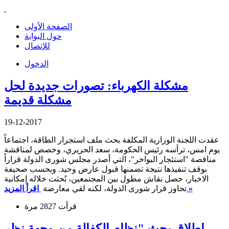
الصفحة الأولى
حول البوابة
للإتصال
الدخول
مشكلة الكهرباء: تصورات جديدة لحل
مشكلة قديمة
19-12-2017
عقدت اللجنة الوزارية المكلفة بحث ملف استجرار الطاقة، اجتماعاً
يوم امس، ترأسه رئيس الحكومة، سعد الحريري، وخصص لمناقشة
مناقصة "استئجار البواخر"، التي أصدر مجلس شورى الدولة قراراً
بوقف تنفيذها نتيجة تضمنها قبول عارض وحيد. وبحسب صحيفة
الاخبار، حصل نقاش مطول بين المجتمعين، بُحثت خلاله إمكانية
اقرأ المزيد »
تجاوز قرار شورى الدولة، لكنه لقي معارضة
قرأت 2827 مرة
اطلاق بحث "نظام الكفالة من وجهة نظر