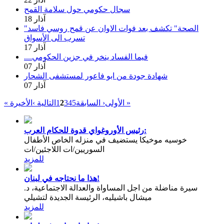
سجال حكومي حول سلامة القمح
18 آذار
"الصحة" تكشف بعد فوات الاوان عن قمح روسي فاسد
تسرب الى الأسواق
17 آذار
....فيما الفساد ينخر في جزين الحكومي
07 آذار
شهادة جودة من ابو فاعور لمستشفى الشحار
07 آذار
الأخيرة »
« الأولى
‹ السابقة
5
4
3
2
1
التالية ›
رئيس الأوروغواي قدوة للحكام العرب:
خوسيه موخيكا يستضيف في منزله الخاص الأطفال
السوريين/ات اللاجئين/ات
للمزيد
هذا ما نحتاجه في لبنان!
سيرة مناضلة من اجل المساواة والعدالة الاجتماعية، د.
ميشال باشيليه، الرئيسة الجديدة لتشيلي
للمزيد