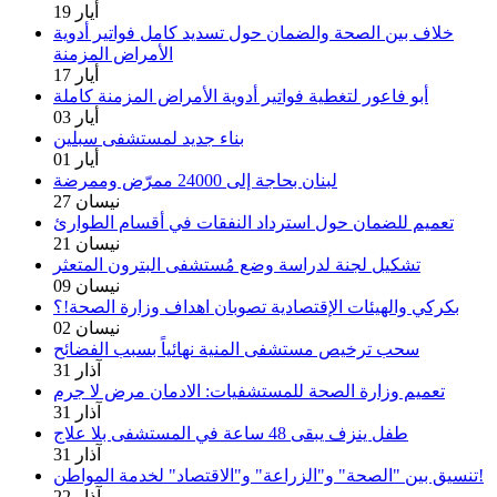
19 أيار
خلاف بين الصحة والضمان حول تسديد كامل فواتير أدوية
الأمراض المزمنة
17 أيار
أبو فاعور لتغطية فواتير أدوية الأمراض المزمنة كاملة
03 أيار
بناء جديد لمستشفى سبلين
01 أيار
لبنان بحاجة إلى 24000 ممرّض وممرضة
27 نيسان
تعميم للضمان حول استرداد النفقات في أقسام الطوارئ
21 نيسان
تشكيل لجنة لدراسة وضع مُستشفى البترون المتعثر
09 نيسان
بكركي والهيئات الإقتصادية تصوبان اهداف وزارة الصحة!؟
02 نيسان
سحب ترخيص مستشفى المنية نهائياً بسبب الفضائح
31 آذار
تعميم وزارة الصحة للمستشفيات: الادمان مرض لا جرم
31 آذار
طفل ينزف يبقى 48 ساعة في المستشفى بلا علاج
31 آذار
تنسيق بين "الصحة" و"الزراعة" و"الاقتصاد" لخدمة المواطن!
22 آذار