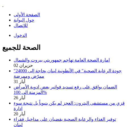
الصفحة الأولى
حول البوابة
للإتصال
الدخول
الصحة للجميع
امارة الصحة العامة تهاجم جمهوريتي بيروت والشمال
02 حزيران
"جودة الرعاية الصحية" في الأنطونية لبنان بحاجة إلى 24000
ممرّض وممرضة
31 أيار
الضمان يوافق على رفع تسديد فواتير بعض ادوية الأمراض
المزمنة الى 100%
26 أيار
قزي من مستشفى البترون: العجز لم يكن بنيوياً بل نتيجة سوء
إدارة
20 أيار
توفير الغذاء والرعاية الصحية يقضيان على مداخيل فقراء
لبنان