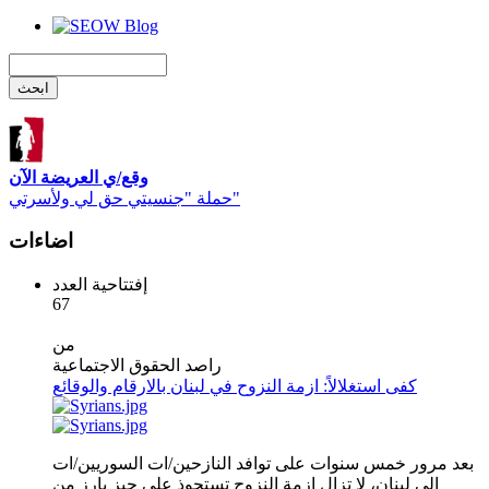
وقع/ي العريضة الآن
حملة "جنسيتي حق لي ولأسرتي"
اضاءات
إفتتاحية العدد
67
من
راصد الحقوق الاجتماعية
كفى استغلالاً: ازمة النزوح في لبنان بالارقام والوقائع
بعد مرور خمس سنوات على توافد النازحين/ات السوريين/ات
الى لبنان، لا تزال ازمة النزوح تستحوذ على حيز بارز من