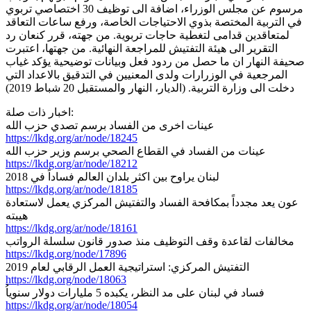
مرسوم عن مجلس الوزراء، اضافة الى توظيف 30 اختصاصي تربوي
في التربية المختصة بذوي الاحتياجات الخاصة، ورفع ساعات التعاقد
لمتعاقدين قدامى لتغطية حاجات تربوية. من جهته، قرر كنعان رد
التقرير الى هيئة التفتيش للمراجعة النهائية. من جهتها، اعتبرت
صحيفة النهار ان ما حصل من ردود فعل وبيانات توضيحية يؤكد غياب
المرجعية في الوزرارات ولدى المعنيين في التدقيق بالاعداد التي
دخلت الى وزارة التربية. (الديار، النهار والمستقبل 20 شباط 2019)
اخبار ذات صلة:
عينات اخرى من الفساد برسم تصدي حزب الله
https://lkdg.org/ar/node/18245
عينات من الفساد في القطاع الصحي برسم وزير حزب الله
https://lkdg.org/ar/node/18212
لبنان يراوح بين اكثر بلدان العالم فساداً في 2018
https://lkdg.org/ar/node/18185
عون يعد مجدداً بمكافحة الفساد والتفتيش المركزي يعمل لاستعادة
هيبته
https://lkdg.org/ar/node/18161
مخالفات لقاعدة وقف التوظيف منذ صدور قانون سلسلة الرواتب
https://lkdg.org/node/17896
التفتيش المركزي: استراتيجية العمل الرقابي لعام 2019
https://lkdg.org/node/18063
فساد في لبنان على مد النظر، يكبده 5 مليارات دولار سنوياُ
https://lkdg.org/ar/node/18054