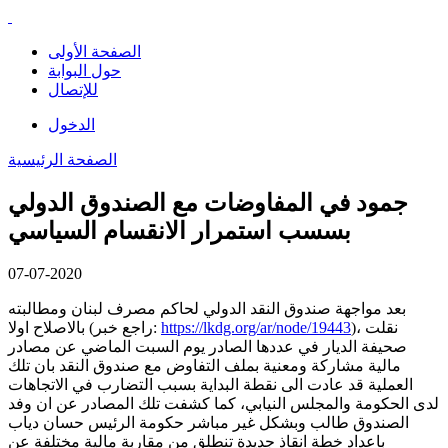
الصفحة الأولى
حول البوابة
للإتصال
الدخول
الصفحة الرئيسية
جمود في المفاوضات مع الصندوق الدولي
بسسب استمرار الانقسام السياسي
07-07-2020
بعد مواجهة صندوق النقد الدولي لحاكم مصرف لبنان ومطالبته
)، نقلت
https://lkdg.org/ar/node/19443
بالاصلاح اولا (راجع خبر:
صحيفة الديار في عددها الصادر يوم السبت الماضي عن مصادر
مالية مشاركة ومعنية بملف التفاوض مع صندوق النقد بان تلك
العملية قد عادت الى نقطة البداية بسبب التضارب في الاتجاهات
لدى الحكومة والمجلس النيابي، كما كشفت تلك المصادر عن ان وفد
الصندوق طالب وبشكل غير مباشر حكومة الرئيس حسان دياب
باعداد خطة انقاذ جديدة تنطلق من مقاربة مالية مختلفة عن