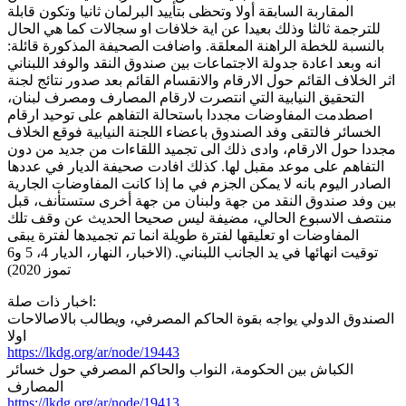
المقاربة السابقة أولا وتحظى بتأييد البرلمان ثانيا وتكون قابلة
للترجمة ثالثا وذلك بعيدا عن اية خلافات او سجالات كما هي الحال
بالنسبة للخطة الراهنة المعلقة. واضافت الصحيفة المذكورة قائلة:
انه وبعد اعادة جدولة الاجتماعات بين صندوق النقد والوفد اللبناني
اثر الخلاف القائم حول الارقام والانقسام القائم بعد صدور نتائج لجنة
التحقيق النيابية التي انتصرت لارقام المصارف ومصرف لبنان،
اصطدمت المفاوضات مجددا باستحالة التفاهم على توحيد ارقام
الخسائر فالتقى وفد الصندوق باعضاء اللجنة النيابية فوقع الخلاف
مجددا حول الارقام، وادى ذلك الى تجميد اللقاءات من جديد من دون
التفاهم على موعد مقبل لها. كذلك افادت صحيفة الديار في عددها
الصادر اليوم بانه لا يمكن الجزم في ما إذا كانت المفاوضات الجارية
بين وفد صندوق النقد من جهة ولبنان من جهة أخرى ستستأنف، قبل
منتصف الاسبوع الحالي، مضيفة ليس صحيحا الحديث عن وقف تلك
المفاوضات او تعليقها لفترة طويلة انما تم تجميدها لفترة يبقى
توقيت انهائها في يد الجانب اللبناني. (الاخبار، النهار، الديار 4، 5 و6
تموز 2020)
اخبار ذات صلة:
الصندوق الدولي يواجه بقوة الحاكم المصرفي، ويطالب بالاصالاحات
اولا
https://lkdg.org/ar/node/19443
الكباش بين الحكومة، النواب والحاكم المصرفي حول خسائر
المصارف
https://lkdg.org/ar/node/19413