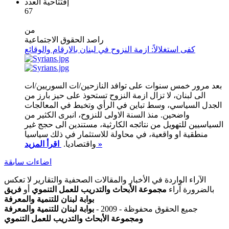
إفتتاحية العدد
67
من
راصد الحقوق الاجتماعية
كفى استغلالاً: ازمة النزوح في لبنان بالارقام والوقائع
بعد مرور خمس سنوات على توافد النازحين/ات السوريين/ات
الى لبنان، لا تزال ازمة النزوح تستحوذ على حيز بارز من
الجدل السياسي، وسط تباين في الرأي وتخبط في المعالجات
واضحين. منذ السنة الاولى للنزوح، انبرى الكثير من
السياسيين للتهويل من نتائجه الكارثية، مستندين الى حجج غير
منطقية او واقعية، في محاولة للاستثمار في ذلك سياسيا
اقرأ المزيد »
واقتصاديا.
اضاءات سابقة
الآراء الواردة في الأخبار والمقالات الصحفية والتقارير لا تعكس
بالضرورة آراء
مجموعة الأبحاث والتدريب للعمل التنموي
أو
فريق
بوابة لبنان للتنمية والمعرفة
جميع الحقوق محفوظة - 2009 -
بوابة لبنان للتنمية والمعرفة
ومجموعة الأبحاث والتدريب للعمل التنموي