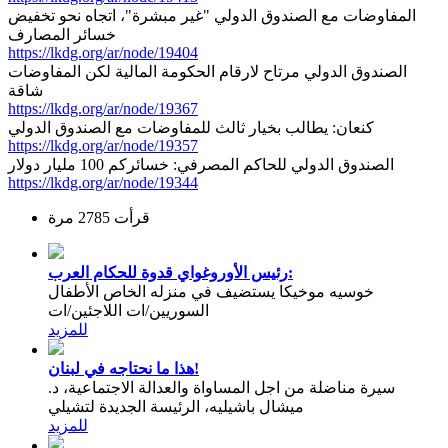
المفاوضات مع الصندوق الدولي "غير مبشرة"، اتجاه نحو تخفيض
خسائر المصارف
https://lkdg.org/ar/node/19404
الصندوق الدولي مرتاح لارقام الحكومة المالية لكن المفاوضات
شاقة
https://lkdg.org/ar/node/19367
كنعان: يطالب بخيار ثالث للمفاوضات مع الصندوق الدولي
https://lkdg.org/ar/node/19357
الصندوق الدولي للحاكم المصرفي: خسائركم 100 مليار دولار
https://lkdg.org/ar/node/19344
قرأت 2785 مرة
رئيس الأوروغواي قدوة للحكام العرب:
خوسيه موخيكا يستضيف في منزله الخاص الأطفال
السوريين/ات اللاجئين/ات
للمزيد
هذا ما نحتاجه في لبنان!
سيرة مناضلة من اجل المساواة والعدالة الاجتماعية، د.
ميشال باشيليه، الرئيسة الجديدة لتشيلي
للمزيد