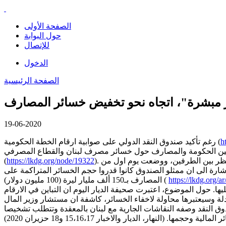
الصفحة الأولى
حول البوابة
للإتصال
الدخول
الصفحة الرئيسية
 مبشرة"، اتجاه نحو تخفيض خسائر المصارف
19-06-2020
h
رغم تأكيد صندوق النقد الدولي على صوابية ارقام الخطة الحكومية (
ام بين الحكومة والمصارف حول خسائر مصرف لبنان والقطاع المصرفي،
). وبحسب النهار، عقدت اللجنة سلسلة اجتماعات جمعت وزير المال وممثلين عن المصرف المركزي وجمعية المصارف، لتقريب وجهات النظر بين الطرفين، ووضعت يوم اول من
https://lkdg.org/node/19322
(
الي الخسائر التي حددتها الخطة الحكومية بـ240 الف مليار ليرة الى 81 الف مليار. تجدر الاشارة الى ان ممثلو الصندوق كانوا قدروا حجم الخسائر المتراكمة على
https://lkdg.org/a
المصارف بـ150 ألف مليار ليرة (100 مليون دولار) (
ا. حول الموضوع، اعتبرت صحيفة الديار اليوم ان التباين في الارقام
دلة وسيعتبرها محاولة لاخفاء الخسائر، كاشفة ان مستشار وزير المال
وق النقد وصفه النقاشات الجارية مع لبنان بالمعقدة وتتطلب تشخيصا
جمها. (النهار، الديار والاخبار 15،16،17 و18 حزيران 2020)