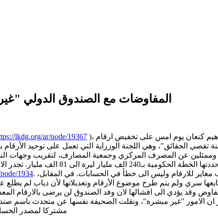
المفاوضات مع الصندوق الدولي "غير
)، وافقت لجنة المال والموازنة النيابية في جلسة برئاسة النائب ابراهيم كنعان يوم امس على تخفيض ارقام
ttps://lkdg.org/ar/node/19367
ة تقصي الحقائق"، وهي اللجنة الوزراية التي تعمل على توحيد الأرق
امس اللمسات الاخيرة على تقريرها، مخفضة اجم
. من جهته، برر كنعان ان الفارق الكبير يعود الى مقاربة مختلفة وترقب مغاير للارقام وليس الى خطأ في الحسابات. في المقابل،
r/node/1934
ا سري ولم يتم طرح موضوع الأرقام وتعديلاتها لأن دياب لم يطلع عليه
تفاوض وقد يؤدي الى افشالها لان وفد الصندوق لن يرضى بالارقام المع
ير ان الامور "غير مبشرة"، ونقلت الصحيفة نفسها عن متحدث باسم صند
مشتركا لمصدر الخسائر المالية وح