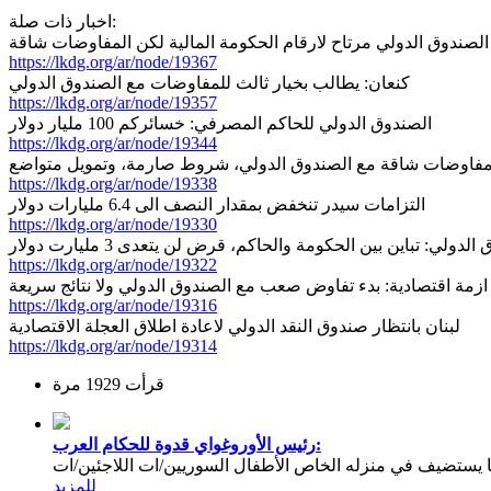
اخبار ذات صلة:
الصندوق الدولي مرتاح لارقام الحكومة المالية لكن المفاوضات شاقة
https://lkdg.org/ar/node/19367
كنعان: يطالب بخيار ثالث للمفاوضات مع الصندوق الدولي
https://lkdg.org/ar/node/19357
الصندوق الدولي للحاكم المصرفي: خسائركم 100 مليار دولار
https://lkdg.org/ar/node/19344
فاوضات شاقة مع الصندوق الدولي، شروط صارمة، وتمويل متواضع
https://lkdg.org/ar/node/19338
التزامات سيدر تنخفض بمقدار النصف الى 6.4 مليارات دولار
https://lkdg.org/ar/node/19330
ولي: تباين بين الحكومة والحاكم، قرض لن يتعدى 3 مليارت دولار
https://lkdg.org/ar/node/19322
ازمة اقتصادية: بدء تفاوض صعب مع الصندوق الدولي ولا نتائج سريعة
https://lkdg.org/ar/node/19316
لبنان بانتظار صندوق النقد الدولي لاعادة اطلاق العجلة الاقتصادية
https://lkdg.org/ar/node/19314
قرأت 1929 مرة
رئيس الأوروغواي قدوة للحكام العرب:
يستضيف في منزله الخاص الأطفال السوريين/ات اللاجئين/ات
للمزيد