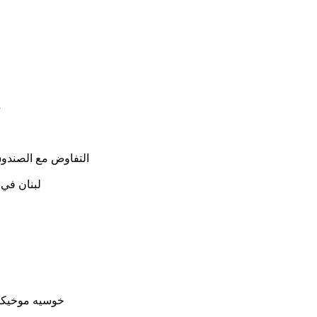
م
التفاوض مع الصندوق الد
لبنان في 
خوسيه موخيكا 