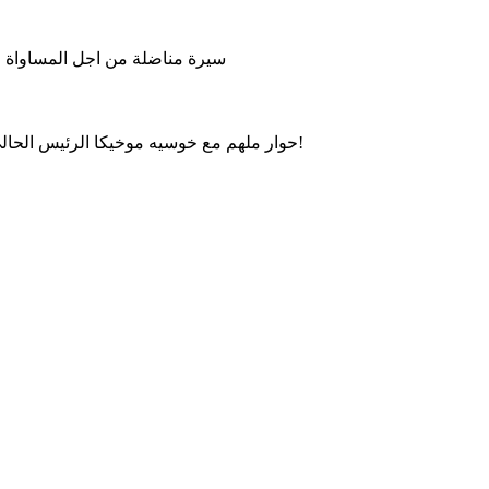
سيرة مناضلة من اجل المساواة وال
حوار ملهم مع خوسيه موخيكا الرئيس الحالي للأوروغواي، حول العدالة الاجتماعية، الحكم الرشيد والتواضع!