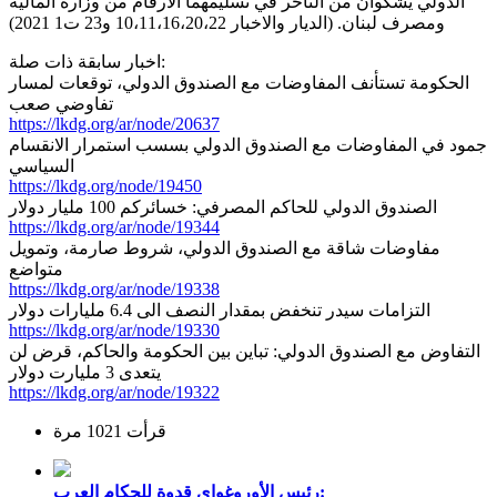
الدولي يشكوان من التأخّر في تسليمهما الأرقام من وزارة المالية
ومصرف لبنان. (الديار والاخبار 10،11،16،20،22 و23 ت1 2021)
اخبار سابقة ذات صلة:
الحكومة تستأنف المفاوضات مع الصندوق الدولي، توقعات لمسار
تفاوضي صعب
https://lkdg.org/ar/node/20637
جمود في المفاوضات مع الصندوق الدولي بسسب استمرار الانقسام
السياسي
https://lkdg.org/node/19450
الصندوق الدولي للحاكم المصرفي: خسائركم 100 مليار دولار
https://lkdg.org/ar/node/19344
مفاوضات شاقة مع الصندوق الدولي، شروط صارمة، وتمويل
متواضع
https://lkdg.org/ar/node/19338
التزامات سيدر تنخفض بمقدار النصف الى 6.4 مليارات دولار
https://lkdg.org/ar/node/19330
التفاوض مع الصندوق الدولي: تباين بين الحكومة والحاكم، قرض لن
يتعدى 3 مليارت دولار
https://lkdg.org/ar/node/19322
قرأت 1021 مرة
رئيس الأوروغواي قدوة للحكام العرب: