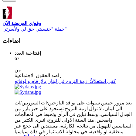
وقع/ي العريضة الآن
حملة "جنسيتي حق لي ولأسرتي"
اضاءات
إفتتاحية العدد
67
من
راصد الحقوق الاجتماعية
كفى استغلالاً: ازمة النزوح في لبنان بالارقام والوقائع
بعد مرور خمس سنوات على توافد النازحين/ات السوريين/ات
الى لبنان، لا تزال ازمة النزوح تستحوذ على حيز بارز من
الجدل السياسي، وسط تباين في الرأي وتخبط في المعالجات
واضحين. منذ السنة الاولى للنزوح، انبرى الكثير من
السياسيين للتهويل من نتائجه الكارثية، مستندين الى حجج غير
منطقية او واقعية، في محاولة للاستثمار في ذلك سياسيا