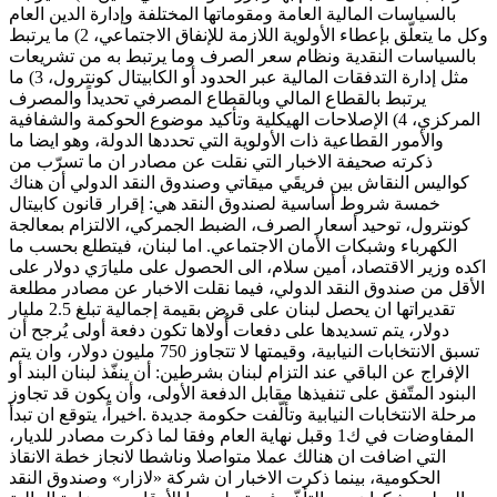
بالسياسات المالية العامة ومقوماتها المختلفة وإدارة الدين العام
وكل ما يتعلّق بإعطاء الأولوية اللازمة للإنفاق الاجتماعي، 2) ما يرتبط
بالسياسات النقدية ونظام سعر الصرف وما يرتبط به من تشريعات
مثل إدارة التدفقات المالية عبر الحدود أو الكابيتال كونترول، 3) ما
يرتبط بالقطاع المالي وبالقطاع المصرفي تحديداً والمصرف
المركزي، 4) الإصلاحات الهيكلية وتأكيد موضوع الحوكمة والشفافية
والأمور القطاعية ذات الأولوية التي تحددها الدولة، وهو ايضا ما
ذكرته صحيفة الاخبار التي نقلت عن مصادر ان ما تسرّب من
كواليس النقاش بين فريقَي ميقاتي وصندوق النقد الدولي أن هناك
خمسة شروط أساسية لصندوق النقد هي: إقرار قانون كابيتال
كونترول، توحيد أسعار الصرف، الضبط الجمركي، الالتزام بمعالجة
الكهرباء وشبكات الأمان الاجتماعي. اما لبنان، فيتطلع بحسب ما
اكده وزير الاقتصاد، أمين سلام، الى الحصول على مليارَي دولار على
الأقل من صندوق النقد الدولي، فيما نقلت الاخبار عن مصادر مطلعة
تقديراتها ان يحصل لبنان على قرض بقيمة إجمالية تبلغ 2.5 مليار
دولار، يتم تسديدها على دفعات أُولاها تكون دفعة أولى يُرجح أن
تسبق الانتخابات النيابية، وقيمتها لا تتجاوز 750 مليون دولار، وان يتم
الإفراج عن الباقي عند التزام لبنان بشرطين: أن ينفّذ لبنان البند أو
البنود المتّفق على تنفيذها مقابل الدفعة الأولى، وأن يكون قد تجاوز
مرحلة الانتخابات النيابية وتألّفت حكومة جديدة .اخيراً، يتوقع ان تبدأ
المفاوضات في ك1 وقبل نهاية العام وفقا لما ذكرت مصادر للديار،
التي اضافت ان هنالك عملا متواصلا وناشطا لانجاز خطة الانقاذ
الحكومية، بينما ذكرت الاخبار ان شركة «لازار» وصندوق النقد