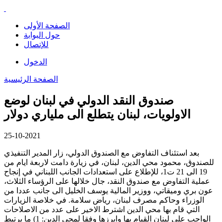
الصفحة الأولى
حول البوابة
للإتصال
الدخول
الصفحة الرئيسية
صندوق النقد الدولي في لبنان لوضع
الاولويات، لبنان يتطلع الى ملياري دولار
25-10-2021
بعد استئناف التفاوض مع الصندوق الدولي، زار المدير التنفيذي
للصندوق، محمود محي الدين، لبنان، في زيارة دامت لاربعة ايام من
19 الى 21 ت1، للإطلاع على استعدادات الجانب اللبناني في إنجاح
عملية التفاوض مع صندوق النقد، جال خلالها على الرؤساء الثلاث،
عون بري وميقاتي، ووزير المالية يوسف الخليل الى جانب عددا من
الوزراء وحاكم مصرف لبنان، رياض سلامة. في خلاصة الزيارات
التي قام بها محي الدين اشترط الاخير على عدد من الاصلاحات
الواجب على لبنان القيام بها وابرزها وفقا لمحي الدين: 1) ما يرتبط