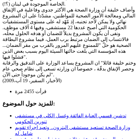
الخاصة الموجودة في لبنان (؟!).
وأضاف خليفة أن وزارة الصحة هي الأكثر جدوى وفاعلية في الإنفاق
المالي ومعالجة الأمور الصحية للمواطنين، مشدّدا على أن المشروع
نهائي ولا يمكن لأحد تجنبه، إذ مُهّد له على مستوى المستشفيات
الحكومية التي أصبح عددها 22 مستشفى، وفيها 4 آلاف موظف.
ونفى أن يكون المشروع بديلاً للضمان أو هدفه الحلول محلّه،
فالانتساب إلى الضمان مرتبط برب العمل، فيما مشروع البطاقة
الصحية هو حلّ "للممنوع عليهم المرور بالقرب من مقر الضمان...
هذه المؤسسة التي بلغت حالتها السيئة اليوم بسبب بعض الذين
فشلوا فيها".
وختم خليفة قائلا" ان المشروع يساعد الوزارة على التدقيق والرقابة
وحصر الإنفاق بدقّة ، خصوصا ان وزارته تسعى إلى نظام صحي عام
لم يكن موجوداً حتى الآن".
(الأخبار، السفير، 19 آب،2009)
قرأت 2455 مرة
للمزيد حول الموضوع:
تدشين قسمي العناية الفائقة وغسل الكلى في مستشفى
تنورين الحكومي
وزارة الصحة تستعيد مستشفى البترون.. وتعيد اجراء تقويم
شامل له