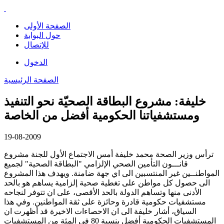
الصفحة الأولى
حول البوابة
للإتصال
الدخول
الصفحة الرئيسية
خليفة: مشروع البطاقة الصحيّة نحو التنفيذ
ومستشفياتنا الحكومية أفضل من الخاصة
19-08-2009
ترأس وزير الصحة محمد خليفة أمس الاجتماع الأول للجنة مشروع
قانـــون التأمين الصحي الإلزامي "البطاقة الصحية" لجميع
المواطنــين غير المنتسبين الى اي جهة ضامنة. ويهدف هذا المشروع
الى حصول كل مواطن على تغطية صحية إلزامية يساهم هو بالحد
الأدنى منها وتساهم الدولة بالحد الأقصى، على ان تتوفر لنجاحه
مستشفيات حكومية قادرة وحائزة على ثقة المواطنين. وفي هذا
السياق، أشار خليفة الى ان الاحصاءات الاخيرة قد أظهرت ان
المستشفيات الحكومية أفضل بنسبة 80 في المئة من المستشفيات