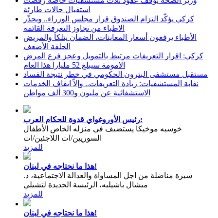
وزير الصحة يوقف عقود ثلاث مستشفيات خاصة رفضت
استقبال حالات طارئة
كركي يؤكّد التزام الصندوق قرار مجلس الوزراء.. ويحذّر
الاطباء من تجاوز التعرفة القائمة
الأطباء يرفعون أسعار المعاينات، الضمان يتلكأ والمريض
الحلقة الأضعف
كركي: اقرار التعريفات مرتبط بالتمويل وعجز فرع المرض
الامومة سيبلغ 52 مليارا هذا العام
مستقبل مستشفى البترون الحكومي في خطر نتيجة الفساد
نقابة المستشفيات: زيادة التعريفات.. وإلاّ ايقاف الخدمات
الاستشفائية عن مليون و300 ألف مواطن
رئيس الأوروغواي قدوة للحكام العرب:
خوسيه موخيكا يستضيف في منزله الخاص الأطفال
السوريين/ات اللاجئين/ات
للمزيد
هذا ما نحتاجه في لبنان!
سيرة مناضلة من اجل المساواة والعدالة الاجتماعية، د.
ميشال باشيليه، الرئيسة الجديدة لتشيلي
للمزيد
هذا ما نحتاجه في لبنان!