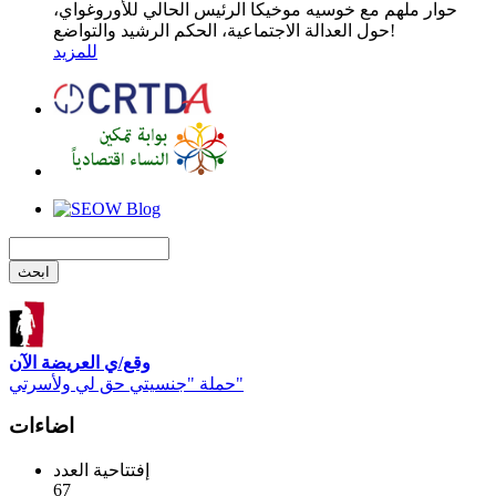
حوار ملهم مع خوسيه موخيكا الرئيس الحالي للأوروغواي،
حول العدالة الاجتماعية، الحكم الرشيد والتواضع!
للمزيد
وقع/ي العريضة الآن
حملة "جنسيتي حق لي ولأسرتي"
اضاءات
إفتتاحية العدد
67