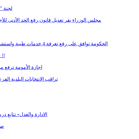
لجنة "
مجلس الوزراء يقر تعديل قانون رفع الحد الأدنى لل
الحكومة توافق على رفع تعرفة 4 خدمات طبية واستشفائية والضمان يربط تطبيق القرار بتأمين الموارد المالية اللازمة
في يوم عيد العمال الحكومة ستسرق 100 غرام من خبز الفقراء !!
اجازة الأمومة ترفع من
"LADE" تراقب الانتخابات البلدية
«الادارة والعدل» تتابع 
صح