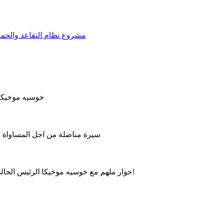
"مشروع نظام التقاعد والحماية 
خوسيه موخيكا 
سيرة مناضلة من اجل المساواة وال
حوار ملهم مع خوسيه موخيكا الرئيس الحالي للأوروغواي، حول العدالة الاجتماعية، الحكم الرشيد والتواضع!