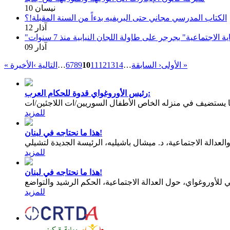
10 نيسان
الكتاب المدرسي مجاني حتى البريفيه بدءاً من السنة المقبلة!؟
12 آذار
الاجتماعية" يجرجر على طاولة اللجان النيابية منذ 7 سنوات
09 آذار
الأخيرة »
« الأولى
‹ السابقة
…
14
13
12
11
10
9
8
7
6
…
التالية ›
رئيس الأوروغواي قدوة للحكام العرب:
يستضيف في منزله الخاص الأطفال السوريين/ات اللاجئين/ات
للمزيد
هذا ما نحتاجه في لبنان!
عدالة الاجتماعية، د. ميشال باشيليه، الرئيسة الجديدة لتشيلي
للمزيد
هذا ما نحتاجه في لبنان!
للمزيد