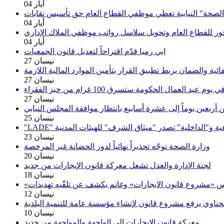
04 أيار
الصحة" النيابية تعطي موظفي القطاع العام حق تأسيس نقابات
04 أيار
أجور للقطاع العام وتحويل سلاسل رواتب موظفي الملاك الإداري
04 أيار
ابي رميا قدّم اقتراحاً لتعديل قانون الجمعيات
27 نيسان
27 نيسان
27 نيسان
 أربعين يوماً إلى عشرة أسابيع بانتظار موافقة المجلس النيابي
25 نيسان
 الفرعية و"الداخلية" تصدر "ميثاق الشرف" للهيئات المدنية
23 نيسان
وزارة الصحة توجّه تحذيراً نهائياً لدور الحضانة غير المرخصة
20 نيسان
لجنة الإدارة والعدل تشعل معركة قانون الإيجارات من جديد
18 نيسان
درس «مشروع قانون الايجارات» وغانم يكشف عن تلقّيه تهديدات
12 نيسان
ناوي يرفع مشروع قانون لإنشاء مؤسسة عامة للتنمية البلدية
10 نيسان
معركة قانون الإيجارات الى الواجهة والمواجهة من جديد