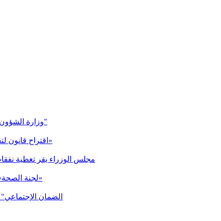
وزارة الشؤون تعلن لوائح الشطب لإنتخابات "الهيئة الوطنية لشؤون المعوقين"
اقتراح قانون لتسهيل التعويضات المتوجبة على المساهمين في «تعاونيات لبنان»
مجلس الوزراء يقر تغطية نفقا
«لجنة الصحة» توصي برصد 15 مليار ليرة كدعم سنوي لـ«الحريري الجامعي»
"الضمان الإجتماعي" 