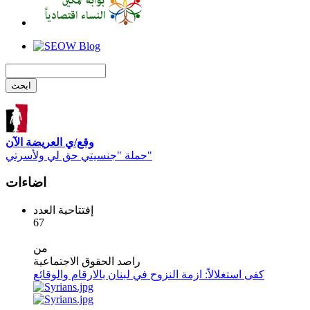
وقع/ي العريضة الآن
حملة "جنسيتي حق لي ولأسرتي"
اضاءات
إفتتاحية العدد
67
من
راصد الحقوق الاجتماعية
كفى استغلالاً: ازمة النزوح في لبنان بالارقام والوقائع