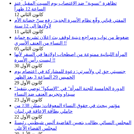
تظاهرة "نسوية" ضد الإغتصاب يوم السبت المقبل عند
الساعة 12 ظهراً
12 كانون الثاني
المفتي قباني وقّع نظام الأسرة الجديد: رفع سنّ حضانة الأم
لأولادها إلى 12 سنة
11 كانون الثاني
ضغوط من نواب ومراجع دينية لوقف بث إعلان تشريع حماية
النساء من العنف الأسري !!
05 كانون الثاني
المرأة اللبنانية ممنوعة من اصطحاب اولادها في السفر لأنها
ليست رأس الأسرة !!
30 كانون الأول
جنسيتي حق لي ولأسرتي: دعوة للمشاركة في اعتصام يوم
الخميس 29 الساعة 3 بعد الظهر
29 كانون الأول
"الدورة الخامسة للجنة المرأة" في "الإسكوا" توصي بتنفيذ
سيداو وتجريم العنف ضد النساء
23 كانون الأول
مؤتمر يبحث في حقوق النساء المعوقات: يمثلن 38٪ من
حاملي بطاقة الإعاقة في لبنان
22 كانون الأول
المجلس النسائي يطالب بتعيين القاضية أليس شبطيني رئيسةً
لمجلس القضاء الأعلى
20 كانون الأول