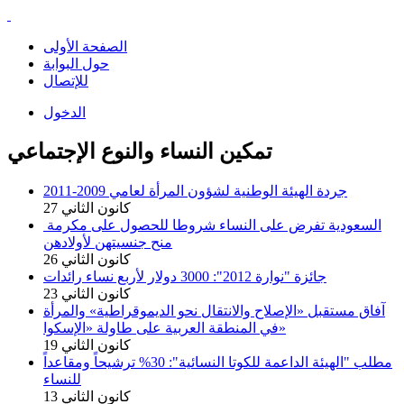
الصفحة الأولى
حول البوابة
للإتصال
الدخول
تمكين النساء والنوع الإجتماعي
جردة الهيئة الوطنية لشؤون المرأة لعامي 2009-2011
27 كانون الثاني
السعودية تفرض على النساء شروطا للحصول على مكرمة
منح جنسيتهن لأولادهن
26 كانون الثاني
جائزة "نوارة 2012": 3000 دولار لأربع نساء رائدات
23 كانون الثاني
آفاق مستقبل «الإصلاح والانتقال نحو الديموقراطية» والمرأة
في المنطقة العربية على طاولة «الإسكوا»
19 كانون الثاني
مطلب "الهيئة الداعمة للكوتا النسائية": 30% ترشيحاً ومقاعداً
للنساء
13 كانون الثاني