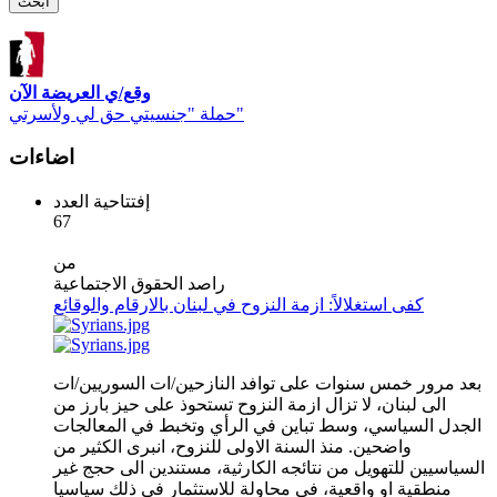
وقع/ي العريضة الآن
حملة "جنسيتي حق لي ولأسرتي"
اضاءات
إفتتاحية العدد
67
من
راصد الحقوق الاجتماعية
كفى استغلالاً: ازمة النزوح في لبنان بالارقام والوقائع
بعد مرور خمس سنوات على توافد النازحين/ات السوريين/ات
الى لبنان، لا تزال ازمة النزوح تستحوذ على حيز بارز من
الجدل السياسي، وسط تباين في الرأي وتخبط في المعالجات
واضحين. منذ السنة الاولى للنزوح، انبرى الكثير من
السياسيين للتهويل من نتائجه الكارثية، مستندين الى حجج غير
منطقية او واقعية، في محاولة للاستثمار في ذلك سياسيا