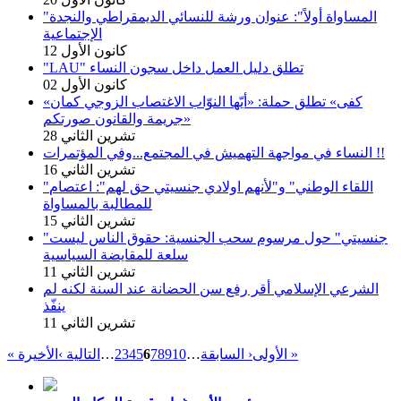
"المساواة أولاً": عنوان ورشة للنسائي الديمقراطي والنجدة
الإجتماعية
12 كانون الأول
"LAU" تطلق دليل العمل داخل سجون النساء
02 كانون الأول
«كفى» تطلق حملة: «أيّها النوّاب الاغتصاب الزوجي كمان
جريمة والقانون صورتكم»
28 تشرين الثاني
النساء في مواجهة التهميش في المجتمع...وفي المؤتمرات !!
16 تشرين الثاني
"اللقاء الوطني" و"لأنهم اولادي جنسيتي حق لهم": اعتصام
للمطالبة بالمساواة
15 تشرين الثاني
"جنسيتي" حول مرسوم سحب الجنسية: حقوق الناس ليست
سلعة للمقايضة السياسية
11 تشرين الثاني
الشرعي الإسلامي أقر رفع سن الحضانة عند السنة لكنه لم
ينفّذ
11 تشرين الثاني
الأخيرة »
« الأولى
‹ السابقة
…
10
9
8
7
6
5
4
3
2
…
التالية ›